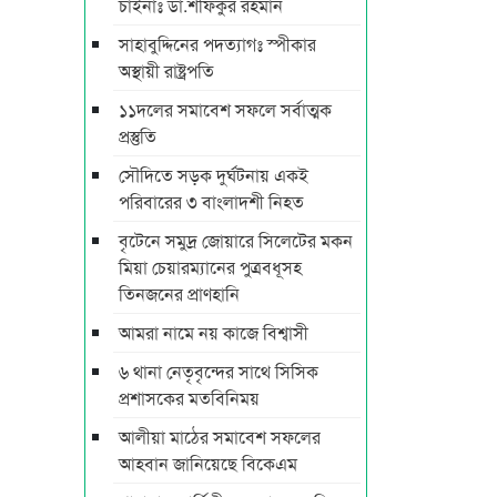
চাইনাঃ ডা.শফিকুর রহমান
সাহাবুদ্দিনের পদত্যাগঃ স্পীকার
অস্থায়ী রাষ্ট্রপতি
১১দলের সমাবেশ সফলে সর্বাত্মক
প্রস্তুতি
সৌদিতে সড়ক দুর্ঘটনায় একই
পরিবারের ৩ বাংলাদশী নিহত
বৃটেনে সমুদ্র জোয়ারে সিলেটের মকন
মিয়া চেয়ারম্যানের পুত্রবধূসহ
তিনজনের প্রাণহানি
আমরা নামে নয় কাজে বিশ্বাসী
৬ থানা নেতৃবৃন্দের সাথে সিসিক
প্রশাসকের মতবিনিময়
আলীয়া মাঠের সমাবেশ সফলের
আহবান জানিয়েছে বিকেএম