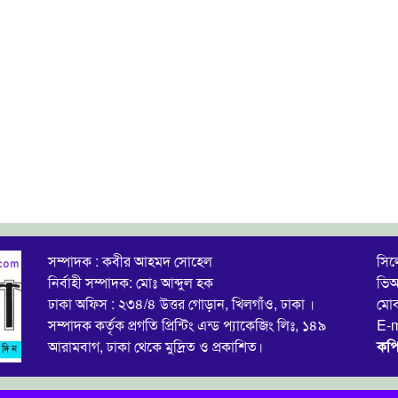
সম্পাদক : কবীর আহমদ সোহেল
সিল
নির্বাহী সম্পাদক: মোঃ আব্দুল হক
ভিআ
ঢাকা অফিস : ২৩৪/৪ উত্তর গোড়ান, খিলগাঁও, ঢাকা ।
মো
সম্পাদক কর্তৃক প্রগতি প্রিন্টিং এন্ড প্যাকেজিং লিঃ, ১৪৯
E-m
আরামবাগ, ঢাকা থেকে মুদ্রিত ও প্রকাশিত।
কপি