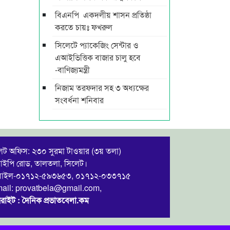
বিএনপি একদলীয় শাসন প্রতিষ্ঠা
করতে চায়ঃ ফখরুল
সিলেটে প্যাকেজিং সেন্টার ও
এআইভিত্তিক বাজার চালু হবে
-বাণিজ্যমন্ত্রী
নিজাম তরফদার সহ ৩ অধ্যক্ষের
সংবর্ধনা শনিবার
েট অফিস: ২৩০ সুরমা টাওয়ার (৩য় তলা)
ইপি রোড, তালতলা, সিলেট।
বাইল-০১৭১২-৫৯৩৬৫৩, ০১৭১২-০৩৩৭১৫
ail: provatbela@gmail.com,
রাইট : দৈনিক প্রভাতবেলা.কম