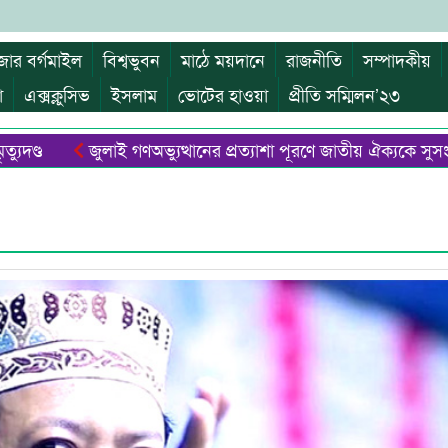
জার বর্গমাইল
বিশ্বভুবন
মাঠে ময়দানে
রাজনীতি
সম্পাদকীয়
া
এক্সক্লুসিভ
ইসলাম
ভোটের হাওয়া
প্রীতি সম্মিলন’২৩
জুলাই গণঅভ্যুত্থানের প্রত্যাশা পূরণে জাতীয় ঐক্যকে সুসংহত ক
রঞ্জিত হত্যাচেষ্টা মামলায় আরিফ-বাবর-গৌছসহ খালাস ৯ : একজনের মৃত