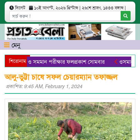
সিলেট
১০ই আগস্ট, ২০২৬ খ্রিস্টাব্দ
|
২৬শে শ্রাবণ, ১৪৩৩ বঙ্গাব্দ
|
মেনু
ি দাখিল ও সমমান পরীক্ষার ফলপ্রকাশ সোমবার
শিরোনাম
ওসমানীনগরে স
 প্যাকেজিং সেন্টার ও এআইভিত্তিক বাজার চালু হবে -বাণিজ্যমন্ত্রী
আলু-ভুট্টা চাষে সফল চেয়ারম্যান তফাজ্জল
প্রকাশিত: 9:45 AM, February 1, 2024