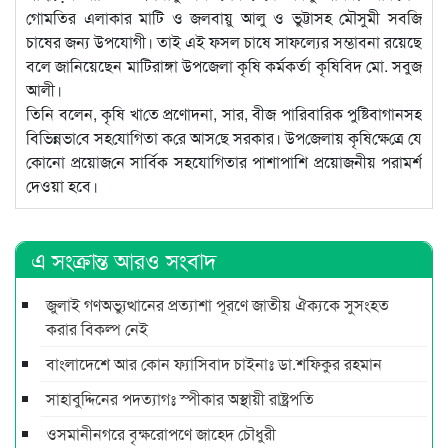
গোম‌তির এলাকার মাটি ও জলবায়ু আলু ও ভুট্টাসহ মৌসুমী সব‌জি
চাষের জন্য উপযোগী। তাই এই ফসল চাষে সাফল্যের সম্ভাবনা রয়েছে
বলে জানিয়েছেন মাটিরাঙ্গা উপজেলা কৃষি কর্মকর্তা কৃষিবিদ মো. সবুজ
আলী।
তিনি বলেন, কৃ‌ষি খা‌তে প্রণোদনা, সার, বীজ পা‌রিবা‌রিক পু‌ষ্টিবাগানসহ
বি‌ভিন্নভা‌বে সহ‌যো‌গিতা ক‌রে আস‌ছে সরকার। উপ‌জেলায় কৃ‌ষি‌ক্ষে‌ত্রে যে
কোনো প্রয়োজ‌নে সার্বিক সহযোগিতার পাশাপাশি প্রয়োজনীয় পরামর্শ
দেওয়া হবে।
এ সংক্রান্ত আরও সংবাদ
জুলাই গণঅভ্যুত্থানের প্রত্যাশা পূরণে জাতীয় ঐক্যকে সুসংহত
করার বিকল্প নেই
বাংলাদেশে আর কোন ফ্যাসিবাদ চাইনাঃ ডা.শফিকুর রহমান
সাহাবুদ্দিনের পদত্যাগঃ স্পীকার অস্থায়ী রাষ্ট্রপতি
ওসমানীনগরে বৃক্ষরোপণে জাহেদ চৌধুরী