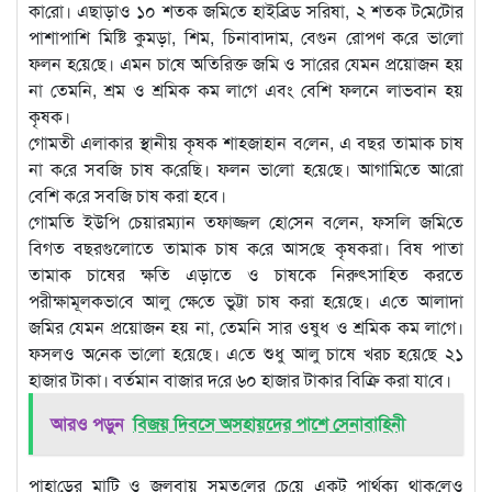
কা‌রো। এছাড়াও ১০ শতক জ‌মি‌তে হাই‌ব্রিড স‌রিষা, ২ শতক ট‌মে‌টোর
পাশাপা‌শি মি‌ষ্টি‌ কুমড়া, শিম, চিনাবাদাম, বেগুন রোপণ ক‌রে ভা‌লো
ফলন হ‌য়ে‌ছে। এমন চা‌ষে অ‌তিরিক্ত জ‌মি ও সা‌রের যেমন প্রয়োজন হয়
না তেম‌নি, শ্রম ও শ্রমিক কম লা‌গে এবং বে‌শি ফলনে লাভবান হয়
কৃষক।
গোমতী এলাকার স্থানীয় কৃষক শাহজাহান ব‌লেন, এ বছর তামাক চাষ
না ক‌রে সব‌জি চাষ ক‌রে‌ছি। ফলন ভা‌লো হ‌য়ে‌ছে। আগা‌মি‌তে আ‌রো
বে‌শি ক‌রে সব‌জি চাষ করা হবে।
গোম‌তি ইউ‌পি চেয়ারম্যান তফাজ্জল হো‌সেন ব‌লেন, ফস‌লি জ‌মি‌তে
বিগত বছরগুলোতে তামাক চাষ ক‌রে আস‌ছে কৃষকরা। বিষ পাতা
তামাক চাষের ক্ষতি এড়াতে ও চাষকে নিরুৎসাহিত করতে
পরীক্ষামূলকভা‌বে আলু‌ ক্ষে‌তে ভুট্টা চাষ করা হ‌য়ে‌ছে। এ‌তে আলাদা
জ‌মির যেমন প্রয়োজন হয় না, তেমনি সার ওষুধ ও শ্রমিক কম লা‌গে।
ফসলও অ‌নেক ভা‌লো হ‌য়ে‌ছে। এ‌তে শুধু আলু চাষে খরচ হ‌য়ে‌ছে ২১
হাজার টাকা। বর্তমান বাজার দ‌রে ৬০ হাজার টাকার বিক্রি করা যা‌বে।
আরও পড়ুন
বিজয় দিবসে অসহায়দের পাশে সেনাবাহিনী
পাহা‌ড়ের মা‌টি ও জলবায়ু সমত‌লের চে‌য়ে একটু পার্থক্য থাক‌লেও