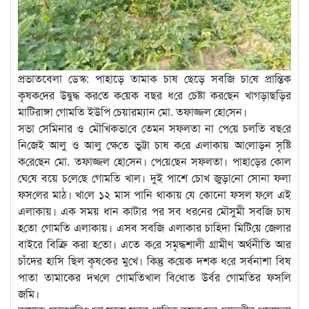
প্রভাতবেলা ডেস্ক: পাহাড়ে তামাক চাষ ছেড়ে সব‌জি চা‌ষে প্রা‌ন্তিক
কৃষক‌দের উদ্বুদ্ধ কর‌তে ক‌য়েক বছর ধ‌রে চেষ্টা কর‌ছেন খাগড়াছ‌ড়ির
মা‌টিরাঙ্গা গোম‌তি ইউ‌পি চেয়ারম্যান মো. তফাজ্জল হো‌সে‌ন।
সভা সে‌মিনার ও মৌখিকভা‌বে তেমন সফলতা না পে‌য়ে চল‌তি বছ‌রে
নি‌জেই আলু ও আলু ক্ষে‌তে ভুট্টা চাষ ক‌রে এলাকায় আ‌লোড়ন সৃ‌ষ্টি
ক‌রে‌ছেন মো. তফাজ্জল হো‌সে‌ন। পে‌য়ে‌ছেন সফলতা। পাহা‌ড়ের কোল
ঘে‌ষে বয়ে চ‌লে‌ছে গোম‌তি খাল। দুই পাশে চোখ জুড়া‌নো সোনা ফলা
ফস‌লের মাঠ। খা‌লে ১২ মাস পা‌নি থাকায় যে কোনো ফসল ফ‌লে এই
এলাকায়। এক সময় ধান কাটার পর সব ধর‌নের মৌসুমী সব‌জি চাষ
হ‌তো গোম‌তি এলাকায়। এসব সব‌জি এলাকার চা‌হিদা মি‌টি‌য়ে জেলার
বা‌ইরে বিক্রি ক‌রা হ‌তো। এতে ক‌রে সমৃদ্ধশালী গ্রামীণ অর্থনী‌তি আর
চাঁদের হা‌সি ছিল কৃষ‌কের মু‌খে। কিন্তু ক‌য়েক দশক ধ‌রে সর্বনাশা বিষ
পাতা তা‌মাকের দখ‌লে গোম‌তিখাল বি‌ধোত উর্বর গোম‌তির ফস‌লি
জ‌মি।