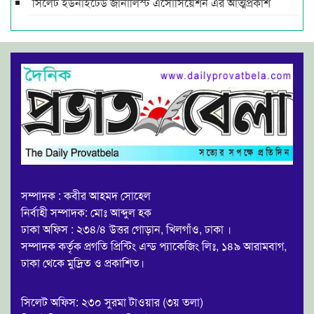
সিলেট ইউনাইটেড জার্নালিস্ট এসোসিয়েশন এর আত্মপ্রকাশ
সম্পাদক : কবীর আহমদ সোহেল
নির্বাহী সম্পাদক: মোঃ আব্দুল হক
ঢাকা অফিস : ২৩৪/৪ উত্তর গোড়ান, খিলগাঁও, ঢাকা ।
সম্পাদক কর্তৃক প্রগতি প্রিন্টিং এন্ড প্যাকেজিং লিঃ, ১৪৯ আরামবাগ,
ঢাকা থেকে মুদ্রিত ও প্রকাশিত।
সিলেট অফিস: ২৩০ সুরমা টাওয়ার (৩য় তলা)