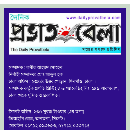
সম্পাদক : কবীর আহমদ সোহেল
নির্বাহী সম্পাদক: মোঃ আব্দুল হক
ঢাকা অফিস : ২৩৪/৪ উত্তর গোড়ান, খিলগাঁও, ঢাকা ।
সম্পাদক কর্তৃক প্রগতি প্রিন্টিং এন্ড প্যাকেজিং লিঃ, ১৪৯ আরামবাগ,
ঢাকা থেকে মুদ্রিত ও প্রকাশিত।
সিলেট অফিস: ২৩০ সুরমা টাওয়ার (৩য় তলা)
ভিআইপি রোড, তালতলা, সিলেট।
মোবাইল-০১৭১২-৫৯৩৬৫৩, ০১৭১২-০৩৩৭১৫