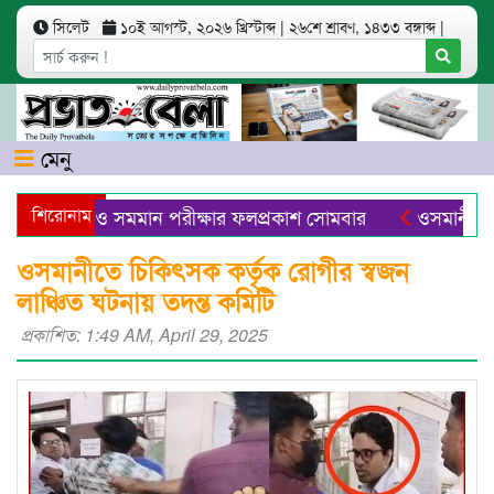
সিলেট
১০ই আগস্ট, ২০২৬ খ্রিস্টাব্দ
|
২৬শে শ্রাবণ, ১৪৩৩ বঙ্গাব্দ
|
মেনু
 দাখিল ও সমমান পরীক্ষার ফলপ্রকাশ সোমবার
শিরোনাম
ওসমানীনগরে স
প্যাকেজিং সেন্টার ও এআইভিত্তিক বাজার চালু হবে -বাণিজ্যমন্ত্রী
ওসমানীতে চিকিৎসক কর্তৃক রোগীর স্বজন
লাঞ্চিত ঘটনায় তদন্ত কমিটি
প্রকাশিত: 1:49 AM, April 29, 2025