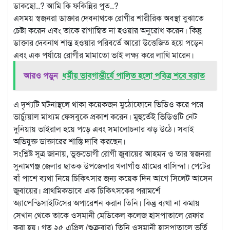
ডাকছো..? আমি কি ফকিন্নির পুত..?
এসময় স্বজনরা ডাক্তার দেবনাথকে রোগীর শারীরিক অবস্থা বুঝাতে
চেষ্টা করেন এবং তাকে রাগান্বিত না হওয়ার অনুরোধ করেন। কিন্তু
ডাক্তার দেবনাথ শান্ত হওয়ার পরিবর্তে আরো উত্তেজিত হয়ে পড়েন
এবং এক পর্যায়ে রোগীর মামাতো ভাই লক্ষ্য করে লাথি মারেন।
আরও পড়ুন
ধর্মীয় ভাবগাম্ভীর্যে পালিত হলো পবিত্র শবে বরাত
এ দৃশ্যটি ঘটনাস্থলে থাকা কয়েকজন মুঠোফোনে ভিডিও করে পরে
ভার্চ্যুয়াল মাধ্যম ফেসবুকে প্রকাশ করেন। মুহুর্তেই ভিডিওটি নেট
দুনিয়ায় ভাইরাল হয়ে পড়ে এবং সমালোচনার ঝড় উঠে। সবাই
অভিযুক্ত ডাক্তারের শাস্তি দাবি করছেন।
সংশ্লিষ্ট সূত্র জানায়, ভুক্তভোগী রোগী জুবায়ের আহমদ ও তার স্বজনরা
সুনামগঞ্জ জেলার ছাতক উপজেলার খলাগাঁও গ্রামের বাসিন্দা। পেটের
বাঁ পাশে ব্যথা নিয়ে চিকিৎসার জন্য কয়েক দিন আগে সিলেট আসেন
জুবায়ের। প্রাথমিকভাবে এক চিকিৎসকের পরামর্শে
অ্যাপেন্ডিসাইটিসের অপারেশন করান তিনি। কিন্তু ব্যথা না কমায়
সেখান থেকে তাকে ওসমানী মেডিকেল কলেজ হাসপাতালে রেফার
করা হয়। গত ২৫ এপ্রিল (শুক্রবার) তিনি ওসমানী হাসপাতালে ভর্তি