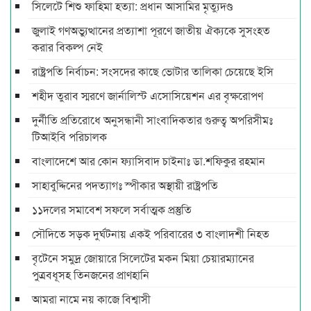
সিলেটে শিশু ফাহিমা হত্যা: প্রধান আসামির মৃত্যুদণ্ড
জুলাই গণঅভ্যুত্থানের প্রত্যাশা পূরণে জাতীয় ঐক্যকে সুসংহত
করার বিকল্প নেই
রাষ্ট্রপতি নির্বাচন: সংসদের কাছে ভোটার তালিকা চেয়েছে ইসি
শহীদ তুরাব স্মরণে জার্নালিস্ট এসোসিয়েশন এর বৃক্ষরোপণ
দুর্নীতি প্রতিরোধে অনুসন্ধানী সাংবাদিকতার গুরুত্ব অপরিসীমঃ
টিআইবি পরিচালক
বাংলাদেশে আর কোন ফ্যাসিবাদ চাইনাঃ ডা.শফিকুর রহমান
সাহাবুদ্দিনের পদত্যাগঃ স্পীকার অস্থায়ী রাষ্ট্রপতি
১১দলের সমাবেশ সফলে সর্বাত্মক প্রস্তুতি
সৌদিতে সড়ক দুর্ঘটনায় একই পরিবারের ৩ বাংলাদশী নিহত
বৃটেনে সমুদ্র জোয়ারে সিলেটের মকন মিয়া চেয়ারম্যানের
পুত্রবধূসহ তিনজনের প্রাণহানি
আমরা নামে নয় কাজে বিশ্বাসী