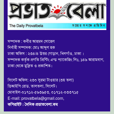
সম্পাদক : কবীর আহমদ সোহেল
নির্বাহী সম্পাদক: মোঃ আব্দুল হক
ঢাকা অফিস : ২৩৪/৪ উত্তর গোড়ান, খিলগাঁও, ঢাকা ।
সম্পাদক কর্তৃক প্রগতি প্রিন্টিং এন্ড প্যাকেজিং লিঃ, ১৪৯ আরামবাগ,
ঢাকা থেকে মুদ্রিত ও প্রকাশিত।
সিলেট অফিস: ২৩০ সুরমা টাওয়ার (৩য় তলা)
ভিআইপি রোড, তালতলা, সিলেট।
মোবাইল-০১৭১২-৫৯৩৬৫৩, ০১৭১২-০৩৩৭১৫
E-mail: provatbela@gmail.com,
কপিরাইট : দৈনিক প্রভাতবেলা.কম