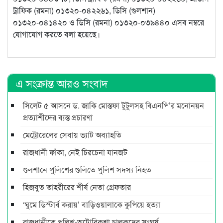
ট্রাফিক (রমনা) ০১৩২০-০৪২২৬১, ডিসি (গুলশান)
০১৩২০-০৪১৪২০ ও ডিসি (রমনা) ০১৩২০-০৩৯৪৪০ এসব নম্বরে
যোগাযোগ করতে বলা হয়েছে।
এ সংক্রান্ত আরও সংবাদ
সিলেট ৫ আসনে ড. জাকি মোস্তফা টুটুলসহ বিএনপি’র মনোনয়ন
প্রত্যাশীদের ব্যস্ত প্রচারণা
মেট্রোরেলের সেবায় ভ্যাট অব্যাহতি
রাজধানী ফাঁকা, নেই চিরচেনা যানজট
গুলশানে পুলিশের গুলিতে পুলিশ সদস্য নিহত
হিজবুত তাহরীরের শীর্ষ নেতা গ্রেফতার
‘ঘুমে ডিস্টার্ব করায়’ বাড়িওয়ালাকে কুপিয়ে হত্যা
রাজধানীতে পুলিশ-অটোরিকশা চালকদের সংঘর্ষ