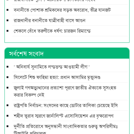
বনানীতে পোশাক শ্রমিকদের সড়ক অবরোধ, তীব্র যানজট
রাজধানীর বনানীতে যাত্রীবাহী বাসে আগুন
শেকলে বেঁধে তরুণীকে ধর্ষণ: চারজন রিমান্ডে
সর্বশেষ সংবাদ
‘ অনিবার্য সুনামিতে লন্ডভন্ড আওয়ামী লীগ ‘
সিলেটে শিশু ফাহিমা হত্যা: প্রধান আসামির মৃত্যুদণ্ড
জুলাই গণঅভ্যুত্থানের প্রত্যাশা পূরণে জাতীয় ঐক্যকে সুসংহত
করার বিকল্প নেই
রাষ্ট্রপতি নির্বাচন: সংসদের কাছে ভোটার তালিকা চেয়েছে ইসি
শহীদ তুরাব স্মরণে জার্নালিস্ট এসোসিয়েশন এর বৃক্ষরোপণ
দুর্নীতি প্রতিরোধে অনুসন্ধানী সাংবাদিকতার গুরুত্ব অপরিসীমঃ
টিআইবি পরিচালক