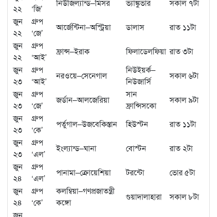
নিউজিল্যান্ড–মিসর
ভ্যাঙ্কুভার
সকাল ৭টা
২২
‘জি’
জুন
গ্রুপ
আর্জেন্টিনা–অস্ট্রিয়া
ডালাস
রাত ১১টা
২২
‘জে’
জুন
গ্রুপ
ফ্রান্স–ইরাক
ফিলাডেলফিয়া
রাত ৩টা
২২
‘আই’
জুন
গ্রুপ
নিউইয়র্ক–
নরওয়ে–সেনেগাল
সকাল ৬টা
২৩
‘আই’
নিউজার্সি
জুন
গ্রুপ
সান
জর্ডান–আলজেরিয়া
সকাল ৯টা
২৩
‘জে’
ফ্রান্সিসকো
জুন
গ্রুপ
পর্তুগাল–উজবেকিস্তান
হিউস্টন
রাত ১১টা
২৩
‘কে’
জুন
গ্রুপ
ইংল্যান্ড–ঘানা
বোস্টন
রাত ২টা
২৩
‘এল’
জুন
গ্রুপ
পানামা–ক্রোয়েশিয়া
টরন্টো
ভোর ৫টা
২৪
‘এল’
জুন
গ্রুপ
কলম্বিয়া–গণপ্রজাতন্ত্রী
গুয়াদালাহারা
সকাল ৮টা
২৪
‘কে’
কঙ্গো
জুন