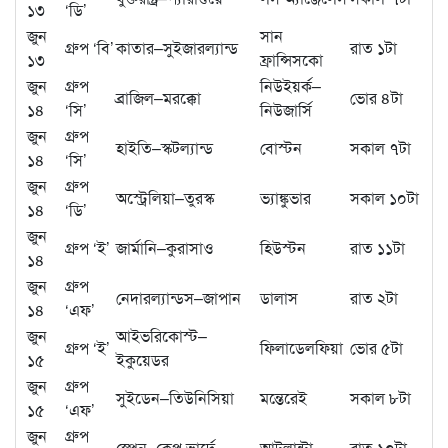
১৩
‘ডি’
জুন
সান
গ্রুপ ‘বি’
কাতার–সুইজারল্যান্ড
রাত ১টা
১৩
ফ্রান্সিসকো
জুন
গ্রুপ
নিউইয়র্ক–
ব্রাজিল–মরক্কো
ভোর ৪টা
১৪
‘সি’
নিউজার্সি
জুন
গ্রুপ
হাইতি–স্কটল্যান্ড
বোস্টন
সকাল ৭টা
১৪
‘সি’
জুন
গ্রুপ
অস্ট্রেলিয়া–তুরস্ক
ভ্যাঙ্কুভার
সকাল ১০টা
১৪
‘ডি’
জুন
গ্রুপ ‘ই’
জার্মানি–কুরাসাও
হিউস্টন
রাত ১১টা
১৪
জুন
গ্রুপ
নেদারল্যান্ডস–জাপান
ডালাস
রাত ২টা
১৪
‘এফ’
জুন
আইভরিকোস্ট–
গ্রুপ ‘ই’
ফিলাডেলফিয়া
ভোর ৫টা
১৫
ইকুয়েডর
জুন
গ্রুপ
সুইডেন–তিউনিসিয়া
মন্তেরেই
সকাল ৮টা
১৫
‘এফ’
জুন
গ্রুপ
স্পেন–কেপ ভার্দে
আটলান্টা
রাত ১০টা