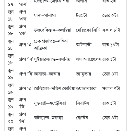
ইংল্যান্ড–ক্রোয়েশিয়া
ডালাস
রাত ২টা
১৭
‘এল’
জুন
গ্রুপ
ঘানা–পানামা
টরন্টো
ভোর ৫টা
১৮
‘এল’
জুন
গ্রুপ
উজবেকিস্তান–কলম্বিয়া
মেক্সিকো সিটি
সকাল ৮টা
১৮
‘কে’
জুন
চেক প্রজাতন্ত্র–দক্ষিণ
গ্রুপ ‘এ’
আটলান্টা
রাত ১০টা
১৮
আফ্রিকা
জুন
গ্রুপ ‘বি’
সুইজারল্যান্ড–বসনিয়া
লস অ্যাঞ্জেলেস
রাত ১টা
১৮
জুন
গ্রুপ ‘বি’
কানাডা–কাতার
ভ্যাঙ্কুভার
ভোর ৪টা
১৯
জুন
গ্রুপ ‘এ’
মেক্সিকো–দক্ষিণ কোরিয়া
গুয়াদালহারা
সকাল ৭টা
১৯
জুন
গ্রুপ
যুক্তরাষ্ট্র–অস্ট্রেলিয়া
সিয়াটল
রাত ১টা
১৯
‘ডি’
জুন
গ্রুপ
স্কটল্যান্ড–মরক্কো
বোস্টন
ভোর ৪টা
২০
‘সি’
জুন
গ্রুপ