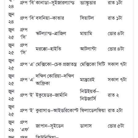
গ্রুপ ‘বি’
কানাডা–সুইজারল্যান্ড
ভ্যাঙ্কুভার
রাত ১টা
২৪
জুন
গ্রুপ ‘বি’
বসনিয়া–কাতার
সিয়াটল
রাত ১টা
২৪
জুন
গ্রুপ
স্কটল্যান্ড–ব্রাজিল
মায়ামি
ভোর ৪টা
২৫
‘সি’
জুন
গ্রুপ
মরক্কো–হাইতি
আটলান্টা
ভোর ৪টা
২৫
‘সি’
জুন
গ্রুপ ‘এ’
মেক্সিকো–চেক প্রজাতন্ত্র
মেক্সিকো সিটি
সকাল ৭টা
২৫
জুন
দক্ষিণ কোরিয়া–দক্ষিণ
গ্রুপ ‘এ’
মন্তেরেই
সকাল ৭টা
২৫
আফ্রিকা
জুন
নিউইয়র্ক–
গ্রুপ ‘ই’
ইকুয়েডর–জার্মানি
রাত ২
২৫
নিউজার্সি
জুন
গ্রুপ ‘ই’
কুরাসাও–আইভরিকোস্ট
ফিলাডেলফিয়া
রাত ২টা
২৫
জুন
গ্রুপ
জাপান–সুইডেন
ডালাস
ভোর ৫টা
২৬
‘এফ’
জুন
গ্রুপ
তিউনিসিয়া–