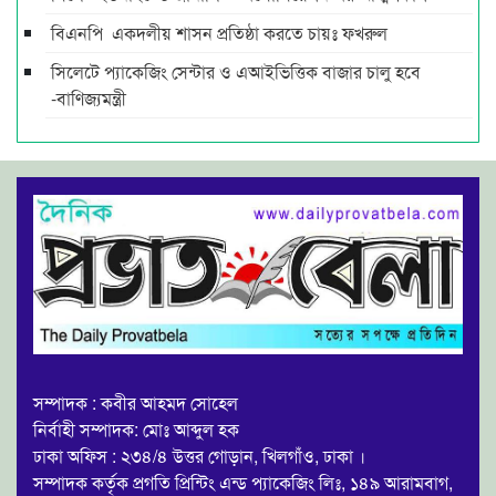
বিএনপি একদলীয় শাসন প্রতিষ্ঠা করতে চায়ঃ ফখরুল
সিলেটে প্যাকেজিং সেন্টার ও এআইভিত্তিক বাজার চালু হবে
-বাণিজ্যমন্ত্রী
সম্পাদক : কবীর আহমদ সোহেল
নির্বাহী সম্পাদক: মোঃ আব্দুল হক
ঢাকা অফিস : ২৩৪/৪ উত্তর গোড়ান, খিলগাঁও, ঢাকা ।
সম্পাদক কর্তৃক প্রগতি প্রিন্টিং এন্ড প্যাকেজিং লিঃ, ১৪৯ আরামবাগ,