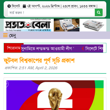
সিলেট
৭ই আগস্ট, ২০২৬ খ্রিস্টাব্দ
|
২৩শে শ্রাবণ, ১৪৩৩ বঙ্গাব্দ
|
মেনু
অনিবার্য সুনামিতে লন্ডভন্ড আওয়ামী লীগ ‘
শিরোনাম
সিলেটে শিশু ফাহিমা হত
লেটের নতুন ডিসি রেজা হাসান
সিলেটে ব্যতিক্রমধর্মী ক্যাম্পেইন
ফুটবল বিশ্বকাপের পূর্ণ সূচি প্রকাশ
প্রকাশিত: 2:51 AM, April 2, 2026