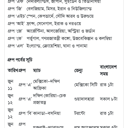
গ্রুপ ‘এফ’
নেদারল্যান্ডস, জাপান, সুইডেন ও তিউনিসিয়া
গ্রুপ ‘জি’
বেলজিয়াম, মিসর, ইরান ও নিউজিল্যান্ড
গ্রুপ ‘এইচ’
স্পেন, কেপভার্দে, সৌদি আরব ও উরুগুয়ে
গ্রুপ ‘আই’
ফ্রান্স, সেনেগাল, ইরাক ও নরওয়ে
গ্রুপ ‘জে’
আর্জেন্টিনা, আলজেরিয়া, অস্ট্রিয়া ও জর্ডান
গ্রুপ ‘কে’
পর্তুগাল, গণপ্রজাতন্ত্রী কঙ্গো, উজবেকিস্তান ও কলম্বিয়া
গ্রুপ ‘এল’
ইংল্যান্ড, ক্রোয়েশিয়া, ঘানা ও পানামা
গ্রুপ পর্বের সূচি
বাংলাদেশ
তারিখ
গ্রুপ
ম্যাচ
ভেন্যু
সময়
জুন
মেক্সিকো–দক্ষিণ
গ্রুপ ‘এ’
মেক্সিকো সিটি
রাত ১টা
১১
আফ্রিকা
জুন
দক্ষিণ কোরিয়া–চেক
গ্রুপ ‘এ’
গুয়াদালহারা
সকাল ৮টা
১২
প্রজাতন্ত্র
জুন
গ্রুপ ‘বি’
কানাডা–বসনিয়া
টরন্টো
রাত ১টা
১২
জুন
গ্রুপ
যুক্তরাষ্ট্র–প্যারাগুয়ে
লস অ্যাঞ্জেলেস
সকাল ৭টা