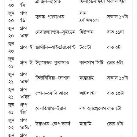
ব্রাজিল–হাইতি
ফিলাডেলফিয়া
সকাল ৭টা
২০
‘সি’
জুন
গ্রুপ
সান
তুরস্ক–প্যারাগুয়ে
সকাল ১০টা
২০
‘ডি’
ফ্রান্সিসকো
জুন
গ্রুপ
নেদারল্যান্ডস–সুইডেন
হিউস্টন
রাত ১১টা
২০
‘এফ’
জুন
গ্রুপ ‘ই’
জার্মানি–আইভরিকোস্ট
টরন্টো
রাত ২টা
২০
জুন
গ্রুপ ‘ই’
ইকুয়েডর–কুরাসাও
কানসাস সিটি
ভোর ৬টা
২১
জুন
গ্রুপ
তিউনিসিয়া–জাপান
মন্তেরেই
সকাল ১০টা
২১
‘এফ’
জুন
গ্রুপ
স্পেন–সৌদি আরব
আটলান্টা
রাত ১০টা
২১
‘এইচ’
জুন
গ্রুপ
বেলজিয়াম–ইরান
লস অ্যাঞ্জেলেস
রাত ১টা
২১
‘জি’
জুন
গ্রুপ
উরুগুয়ে–কেপ ভার্দে
মায়ামি
ভোর ৪টা
২২
‘এইচ’
জুন
গ্রুপ