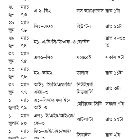
২৮
ম্যাচ
এ ২–বি২
লস অ্যাঞ্জেলেস
রাত ১টা
জুন
৭৩
২৯
ম্যাচ
সি১–এফ২
হিউস্টন
রাত ১১টা
জুন
৭৬
২৯
ম্যাচ
রাত ২–৩০
ই১–এ/বি/সি/ডি/এফ–৩
বোস্টন
জুন
৭৪
মি.
৩০
ম্যাচ
এফ১–সি২
মন্তেরেই
সকাল ৭টা
জুন
৭৫
৩০
ম্যাচ
ই২–আই২
ডালাস
রাত ১১টা
জুন
৭৮
৩০
ম্যাচ
আই১–সি/ডি/এফ/জি/
নিউইয়র্ক–
রাত ৩টা
জুন
৭৭
এইচ–৩
নিউজার্সি
১
ম্যাচ
এ১–সি/ই/এফ/এইচ/
মেক্সিকো সিটি
সকাল ৭টা
জুলাই
৭৯
আই–৩
১
ম্যাচ
এল১–ই/এইচ/আই/জে/
আটলান্টা
রাত ১০টা
জুলাই
৮০
কে–৩
১
ম্যাচ
জি১–এ/ই/এইচ/আই/
সিয়াটল
রাত ২টা
জুলাই
৮২
জে–৩