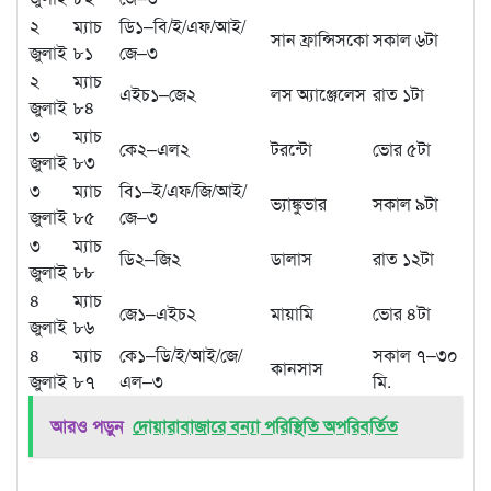
২
ম্যাচ
ডি১–বি/ই/এফ/আই/
সান ফ্রান্সিসকো
সকাল ৬টা
জুলাই
৮১
জে–৩
২
ম্যাচ
এইচ১–জে২
লস অ্যাঞ্জেলেস
রাত ১টা
জুলাই
৮৪
৩
ম্যাচ
কে২–এল২
টরন্টো
ভোর ৫টা
জুলাই
৮৩
৩
ম্যাচ
বি১–ই/এফ/জি/আই/
ভ্যাঙ্কুভার
সকাল ৯টা
জুলাই
৮৫
জে–৩
৩
ম্যাচ
ডি২–জি২
ডালাস
রাত ১২টা
জুলাই
৮৮
৪
ম্যাচ
জে১–এইচ২
মায়ামি
ভোর ৪টা
জুলাই
৮৬
৪
ম্যাচ
কে১–ডি/ই/আই/জে/
সকাল ৭–৩০
কানসাস
জুলাই
৮৭
এল–৩
মি.
আরও পড়ুন
দোয়ারাবাজারে বন্যা পরিস্থিতি অপরিবর্তিত