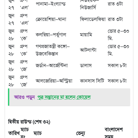
পানামা–ইংল্যান্ড
রাত ৩টা
২৭
‘এল’
নিউজার্সি
জুন
গ্রুপ
ক্রোয়েশিয়া–ঘানা
ফিলাডেলফিয়া
রাত ৩টা
২৭
‘এল’
জুন
গ্রুপ
ভোর ৫–৩০
কলম্বিয়া–পর্তুগাল
মায়ামি
২৮
‘কে’
মি.
জুন
গ্রুপ
গণপ্রজাতন্ত্রী কঙ্গো–
ভোর ৫–৩০
আটলান্টা
২৮
‘কে’
উজবেকিস্তান
মি.
জুন
গ্রুপ
জর্ডান–আর্জেন্টিনা
ডালাস
সকাল ৮টা
২৮
‘জে’
জুন
গ্রুপ
আলজেরিয়া–অস্ট্রিয়া
কানসাস সিটি
সকাল ৮টা
২৮
‘জে’
আরও পড়ুন
পুত্র সন্তানের মা হলেন কোয়েল
দ্বিতীয় রাউন্ড (শেষ ৩২)
ম্যাচ
বাংলাদেশ
তারিখ
ম্যাচ
ভেন্যু
নং
সময়