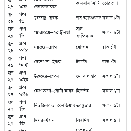
কানসাস সিটি
ভোর ৫টা
২৬
‘এফ’
নেদারল্যান্ডস
জুন
গ্রুপ
যুক্তরাষ্ট্র–তুরস্ক
লস অ্যাঞ্জেলেস
সকাল ৮টা
২৬
‘ডি’
জুন
গ্রুপ
সান
প্যারাগুয়ে–অস্ট্রেলিয়া
সকাল ৮টা
২৬
‘ডি’
ফ্রান্সিসকো
জুন
গ্রুপ
নরওয়ে–ফ্রান্স
বোস্টন
রাত ১টা
২৬
‘আই’
জুন
গ্রুপ
সেনেগাল–ইরাক
টরন্টো
রাত ১টা
২৬
‘আই’
জুন
গ্রুপ
উরুগুয়ে–স্পেন
গুয়াদালাহারা
সকাল ৬টা
২৭
‘এইচ’
জুন
গ্রুপ
কেপ ভার্দে–সৌদি আরব
হিউস্টন
সকাল ৬টা
২৭
‘এইচ’
জুন
গ্রুপ
নিউজিল্যান্ড–বেলজিয়াম
ভ্যাঙ্কুভার
সকাল ৯টা
২৭
‘জি’
জুন
গ্রুপ
মিসর–ইরান
সিয়াটল
সকাল ৯টা
২৭
‘জি’
জুন
গ্রুপ
নিউইয়র্ক–