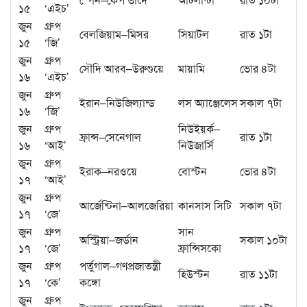
১৫
‘এইচ’
জুন
গ্রুপ
বেলজিয়াম–মিসর
সিয়াটল
রাত ১টা
১৫
‘জি’
জুন
গ্রুপ
সৌদি আরব–উরুগুয়ে
মায়ামি
ভোর ৪টা
১৬
‘এইচ’
জুন
গ্রুপ
ইরান–নিউজিল্যান্ড
লস অ্যাঞ্জেলেস
সকাল ৭টা
১৬
‘জি’
জুন
গ্রুপ
নিউইয়র্ক–
ফ্রান্স–সেনেগাল
রাত ১টা
১৬
‘আই’
নিউজার্সি
জুন
গ্রুপ
ইরাক–নরওয়ে
বোস্টন
ভোর ৪টা
১৭
‘আই’
জুন
গ্রুপ
আর্জেন্টিনা–আলজেরিয়া
কানসাস সিটি
সকাল ৭টা
১৭
‘জে’
জুন
গ্রুপ
সান
অস্ট্রিয়া–জর্ডান
সকাল ১০টা
১৭
‘জে’
ফ্রান্সিসকো
জুন
গ্রুপ
পর্তুগাল–গণপ্রজাতন্ত্রী
হিউস্টন
রাত ১১টা
১৭
‘কে’
কঙ্গো
জুন
গ্রুপ