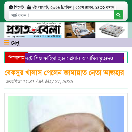
সিলেট
৬ই আগস্ট, ২০২৬ খ্রিস্টাব্দ
|
২২শে শ্রাবণ, ১৪৩৩ বঙ্গাব্দ
|
মেনু
শিরোনাম
সিলেটে শিশু ফাহিমা হত্যা: প্রধান আসামির মৃত্যুদণ্ড
জুলাই
সিলেটে ব্যতিক্রমধর্মী ক্যাম্পেইন বিজিবি’র
সুরঞ্জিত হত্য
বেকসুর খালাস পেলেন জামায়াত নেতা আজহার
প্রকাশিত: 11:31 AM, May 27, 2025