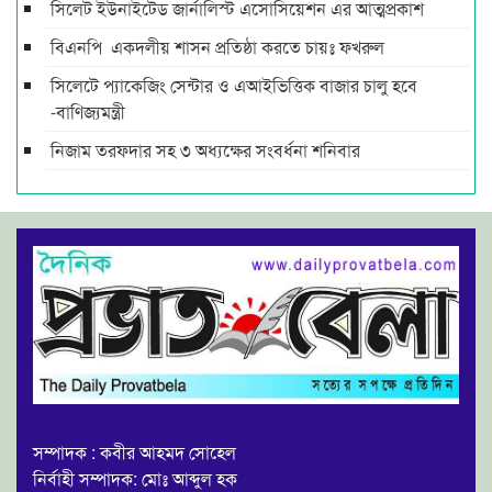
সিলেট ইউনাইটেড জার্নালিস্ট এসোসিয়েশন এর আত্মপ্রকাশ
বিএনপি একদলীয় শাসন প্রতিষ্ঠা করতে চায়ঃ ফখরুল
সিলেটে প্যাকেজিং সেন্টার ও এআইভিত্তিক বাজার চালু হবে
-বাণিজ্যমন্ত্রী
নিজাম তরফদার সহ ৩ অধ্যক্ষের সংবর্ধনা শনিবার
সম্পাদক : কবীর আহমদ সোহেল
নির্বাহী সম্পাদক: মোঃ আব্দুল হক