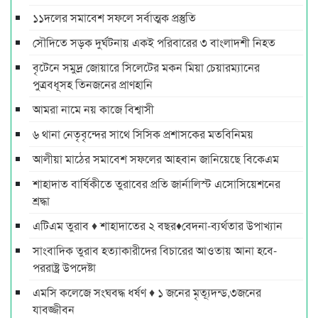
১১দলের সমাবেশ সফলে সর্বাত্মক প্রস্তুতি
সৌদিতে সড়ক দুর্ঘটনায় একই পরিবারের ৩ বাংলাদশী নিহত
বৃটেনে সমুদ্র জোয়ারে সিলেটের মকন মিয়া চেয়ারম্যানের
পুত্রবধূসহ তিনজনের প্রাণহানি
আমরা নামে নয় কাজে বিশ্বাসী
৬ থানা নেতৃবৃন্দের সাথে সিসিক প্রশাসকের মতবিনিময়
আলীয়া মাঠের সমাবেশ সফলের আহবান জানিয়েছে বিকেএম
শাহাদাত বার্ষিকীতে তুরাবের প্রতি জার্নালিস্ট এসোসিয়েশনের
শ্রদ্ধা
এটিএম তুরাব ♦ শাহাদাতের ২ বছর♦বেদনা-ব্যর্থতার উপাখ্যান
সাংবাদিক তুরাব হত্যাকারীদের বিচারের আওতায় আনা হবে-
পররাষ্ট্র উপদেষ্টা
এমসি কলেজে সংঘবদ্ধ ধর্ষণ ♦ ১ জনের মৃত্যূদন্ড,৩জনের
যাবজ্জীবন