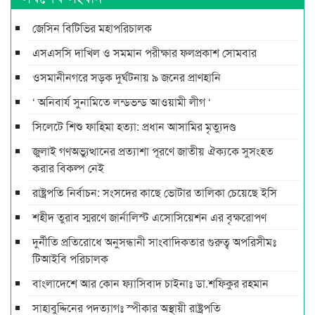
জেসিন বিটিভির মহাপরিচালক
এসএসসি দাখিল ও সমমান পরীক্ষার ফলপ্রকাশ সোমবার
ওসমানীনগরে সড়ক দুর্ঘটনায় ৯ জনের প্রাণহানি
‘ অনিবার্য সুনামিতে লন্ডভন্ড আওয়ামী লীগ ‘
সিলেটে শিশু ফাহিমা হত্যা: প্রধান আসামির মৃত্যুদণ্ড
জুলাই গণঅভ্যুত্থানের প্রত্যাশা পূরণে জাতীয় ঐক্যকে সুসংহত
করার বিকল্প নেই
রাষ্ট্রপতি নির্বাচন: সংসদের কাছে ভোটার তালিকা চেয়েছে ইসি
শহীদ তুরাব স্মরণে জার্নালিস্ট এসোসিয়েশন এর বৃক্ষরোপণ
দুর্নীতি প্রতিরোধে অনুসন্ধানী সাংবাদিকতার গুরুত্ব অপরিসীমঃ
টিআইবি পরিচালক
বাংলাদেশে আর কোন ফ্যাসিবাদ চাইনাঃ ডা.শফিকুর রহমান
সাহাবুদ্দিনের পদত্যাগঃ স্পীকার অস্থায়ী রাষ্ট্রপতি