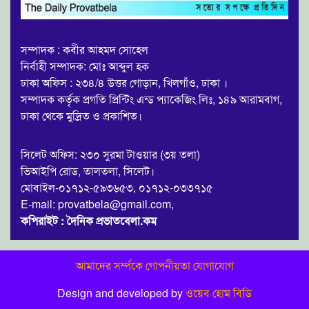
সম্পাদক : কবীর আহমদ সোহেল
নির্বাহী সম্পাদক: মোঃ আব্দুল হক
ঢাকা অফিস : ২৩৪/৪ উত্তর গোড়ান, খিলগাঁও, ঢাকা ।
সম্পাদক কর্তৃক প্রগতি প্রিন্টিং এন্ড প্যাকেজিং লিঃ, ১৪৯ আরামবাগ,
ঢাকা থেকে মুদ্রিত ও প্রকাশিত।
সিলেট অফিস: ২৩০ সুরমা টাওয়ার (৩য় তলা)
ভিআইপি রোড, তালতলা, সিলেট।
মোবাইল-০১৭১২-৫৯৩৬৫৩, ০১৭১২-০৩৩৭১৫
E-mail: provatbela@gmail.com,
কপিরাইট : দৈনিক প্রভাতবেলা.কম
আমাদের সর্ম্পকে
গোপনীয়তা
যোগাযোগ
Design and developed by
ওয়েব হোম বিডি