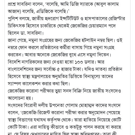
প্রশ্নে সাবরিনা বলেন, ‘বলেছি, আমি ডিজি স্যারকে (আবুল কালাম
আজাদ) বলেছি, এডিজিকে বলেছি।’
পুলিশ বলছে, জাতীয় হৃদরোগ ইন্সটিটিউট ও হাসপাতালের রেজিস্টার
চিকিৎসক হিসেবে চাকরিতে থেকেই জেকেজির চেয়ারম্যান পদে
ছিলেন ডা. সাবরিনা।
জানা গেছে, নমুনা সংগ্রহের জন্য জেকেজির হটলাইন নম্বর ছিল। ওই
নম্বরে ফোন করলে প্রতিষ্ঠানের কর্মীরা বাসায় গিয়ে নমুনা সংগ্রহ
করতেন। আবার অনেকে জেকেজির বুথে এসে নমুনা দিতেন।
বিদেশি নাগরিকদের জন্য নেওয়া হতো ১০০ ডলার। আর
বাংলাদেশিদের জন্য সর্বোচ্চ ৫ হাজার টাকা। যদিও দাতব্য প্রতিষ্ঠান
হিসেবে স্বাস্থ্য মন্ত্রণালয়ের অনুমতির ভিত্তিতে বিনামূল্যে তাদের
স্যাম্পল কালেকশন করার কথা ছিল।
জেকেজির করোনা পরীক্ষার ভুয়া সনদ বিক্রি নিয়ে জাতীয় সংসদেও
আলোচনা হয়।
সংসদের বিরোধী দলীয় উপনেতা গোলাম মোহাম্মদ কাদের সংসদে
বলেন, ‘জেকেজি-রিজেন্ট করোনা পরীক্ষা করার অনুমোদন পেয়েছে
স্বাস্থ্য বিভাগের যথাযথ কর্তৃপক্ষ থেকে। তারা হাতিয়ে নিয়েছে কোটি
কোটি টাকা। এরা দায়িত্ব কীভাবে ও কতটুকু পালন করছে বা করছে
না, সে বিষয় দেখভালের দায়িত্ব ছিল স্বাস্থ্য অধিদপ্তরের। তারা কী