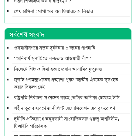
নতুন শিক্ষাক্রম কতটা বাস্তবমুখী?
শেখ হাসিনা : সাগা অব অ্যা ফিয়ারলেস লিডার
সর্বশেষ সংবাদ
ওসমানীনগরে সড়ক দুর্ঘটনায় ৯ জনের প্রাণহানি
‘ অনিবার্য সুনামিতে লন্ডভন্ড আওয়ামী লীগ ‘
সিলেটে শিশু ফাহিমা হত্যা: প্রধান আসামির মৃত্যুদণ্ড
জুলাই গণঅভ্যুত্থানের প্রত্যাশা পূরণে জাতীয় ঐক্যকে সুসংহত
করার বিকল্প নেই
রাষ্ট্রপতি নির্বাচন: সংসদের কাছে ভোটার তালিকা চেয়েছে ইসি
শহীদ তুরাব স্মরণে জার্নালিস্ট এসোসিয়েশন এর বৃক্ষরোপণ
দুর্নীতি প্রতিরোধে অনুসন্ধানী সাংবাদিকতার গুরুত্ব অপরিসীমঃ
টিআইবি পরিচালক