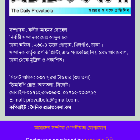
সম্পাদক : কবীর আহমদ সোহেল
নির্বাহী সম্পাদক: মোঃ আব্দুল হক
ঢাকা অফিস : ২৩৪/৪ উত্তর গোড়ান, খিলগাঁও, ঢাকা ।
সম্পাদক কর্তৃক প্রগতি প্রিন্টিং এন্ড প্যাকেজিং লিঃ, ১৪৯ আরামবাগ,
ঢাকা থেকে মুদ্রিত ও প্রকাশিত।
সিলেট অফিস: ২৩০ সুরমা টাওয়ার (৩য় তলা)
ভিআইপি রোড, তালতলা, সিলেট।
মোবাইল-০১৭১২-৫৯৩৬৫৩, ০১৭১২-০৩৩৭১৫
E-mail: provatbela@gmail.com,
কপিরাইট : দৈনিক প্রভাতবেলা.কম
আমাদের সর্ম্পকে
গোপনীয়তা
যোগাযোগ
Design and developed by
ওয়েব হোম বিডি