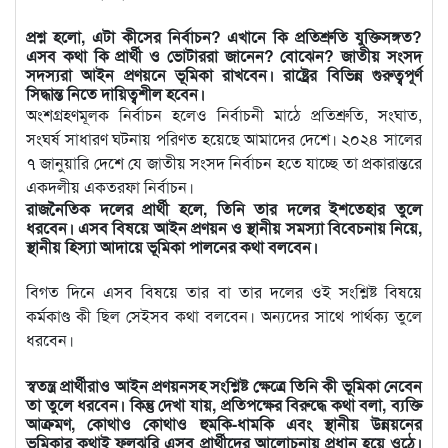
প্রশ্ন হলো, এটা কীসের নির্বাচন? এখানে কি প্রতিশ্রুতি যুক্তিসঙ্গত?
এসব কথা কি প্রার্থী ও ভোটাররা জানেন? বোঝেন? জাতীয় সংসদ
সদস্যরা আইন প্রণয়নে ভূমিকা রাখবেন। রাষ্ট্রের বিভিন্ন গুরুত্বপূর্ণ
সিদ্ধান্ত নিতে দায়িত্বশীল হবেন।
অংশগ্রহণমূলক নির্বাচন হলেও নির্বাচনী মাঠে প্রতিশ্রুতি, সংঘাত,
সংঘর্ষ সাধারণ ঘটনায় পরিণত হয়েছে আমাদের দেশে। ২০২৪ সালের
৭ জানুয়ারি দেশে যে জাতীয় সংসদ নির্বাচন হতে যাচ্ছে তা প্রকারান্তরে
একদলীয় একতরফা নির্বাচন।
রাজনৈতিক দলের প্রার্থী হলে, তিনি তার দলের ইশতেহার তুলে
ধরবেন। এসব বিষয়ে আইন প্রণয়ন ও স্থানীয় সমস্যা বিবেচনায় নিয়ে,
স্থানীয় হিস্যা আদায়ে ভূমিকা পালনের কথা বলবেন।
বিগত দিনে এসব বিষয়ে তার বা তার দলের ওই সংশ্লিষ্ট বিষয়ে
কর্মকাণ্ড কী ছিল সেইসব কথা বলবেন। অন্যদের সাথে পার্থক্য তুলে
ধরবেন।
স্বতন্ত্র প্রার্থীরাও আইন প্রণয়নসহ সংশ্লিষ্ট ক্ষেত্রে তিনি কী ভূমিকা নেবেন
তা তুলে ধরবেন। কিন্তু দেখা যায়, প্রতিপক্ষের বিরুদ্ধে কথা বলা, ব্যক্তি
আক্রমণ, কোথাও কোথাও হুমকি-ধামকি এবং স্থানীয় উন্নয়নের
ভূমিকার কথাই ফুলঝুরি এসব প্রার্থীদের আলোচনায় প্রধান হয়ে ওঠে।