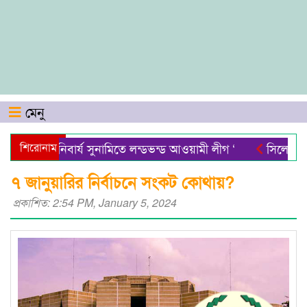
মেনু
‘ অনিবার্য সুনামিতে লন্ডভন্ড আওয়ামী লীগ ‘
শিরোনাম
সিলেটে শিশু ফা
সিলেটের নতুন ডিসি রেজা হাসান
সিলেটে ব্যতিক্রমধর্মী ক্য
৭ জানুয়ারির নির্বাচনে সংকট কোথায়?
প্রকাশিত: 2:54 PM, January 5, 2024