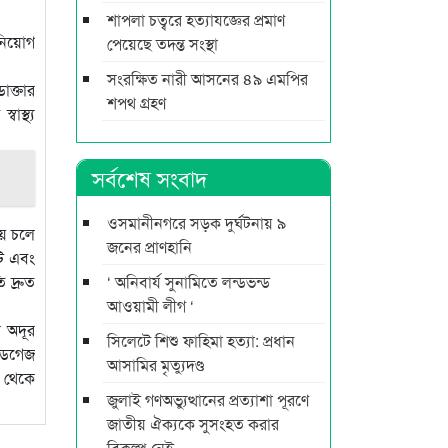
শাপলা চত্বরে হত্যাযজ্ঞের প্রমাণ
 নিয়োগ
পেয়েছে তদন্ত সংস্থা
সংরক্ষিত নারী আসনের ৪৯ এমপির
ডাক্তার
শপথ গ্রহণ
াস্থ্য
সর্বশেষ সংবাদ
ওসমানীনগরে সড়ক দুর্ঘটনায় ৯
য়ে চলে
জনের প্রাণহানি
টি এবং
‘ অনিবার্য সুনামিতে লন্ডভন্ড
 দ্রুত
আওয়ামী লীগ ‘
ে অদূর
সিলেটে শিশু ফাহিমা হত্যা: প্রধান
রডগেজ
আসামির মৃত্যুদণ্ড
হ থেকে
জুলাই গণঅভ্যুত্থানের প্রত্যাশা পূরণে
জাতীয় ঐক্যকে সুসংহত করার
বিকল্প নেই