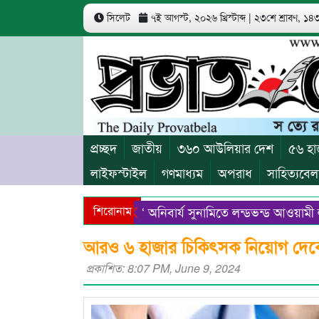
সিলেট
৭ই আগস্ট, ২০২৬ খ্রিস্টাব্দ
|
২৩শে শ্রাবণ, ১৪৩৩
প্রচ্ছদ
জাতীয়
৩৬০ আউলিয়ার দেশ
৫৬ হা
লাইফস্টাইল
গণমাধ্যম
অপরাধ
সাহিত্যবেল
শিরোনাম
‘ অনিবার্য সুনামিতে লন্ডভন্ড আওয়ামী লীগ ‘
সিলেটের নতুন ডিসি রেজা হাসান
সিলেটে
আরও ৬ হাজার চিকিৎসক নিয়োগ দেব
প্রকাশিত: 8:07 PM, June 9, 2024