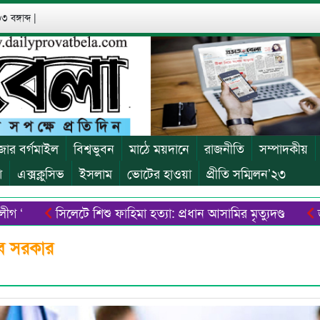
 বঙ্গাব্দ
|
জার বর্গমাইল
বিশ্বভুবন
মাঠে ময়দানে
রাজনীতি
সম্পাদকীয়
া
এক্সক্লুসিভ
ইসলাম
ভোটের হাওয়া
প্রীতি সম্মিলন’২৩
সিলেটে শিশু ফাহিমা হত্যা: প্রধান আসামির মৃত্যুদণ্ড
জুলাই গ
 ব্যতিক্রমধর্মী ক্যাম্পেইন বিজিবি’র
সুরঞ্জিত হত্যাচেষ্টা মামল
ে সরকার