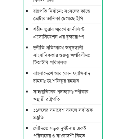
রাষ্ট্রপতি নির্বাচন: সংসদের কাছে
ভোটার তালিকা চেয়েছে ইসি
শহীদ তুরাব স্মরণে জার্নালিস্ট
এসোসিয়েশন এর বৃক্ষরোপণ
দুর্নীতি প্রতিরোধে অনুসন্ধানী
সাংবাদিকতার গুরুত্ব অপরিসীমঃ
টিআইবি পরিচালক
বাংলাদেশে আর কোন ফ্যাসিবাদ
চাইনাঃ ডা.শফিকুর রহমান
সাহাবুদ্দিনের পদত্যাগঃ স্পীকার
অস্থায়ী রাষ্ট্রপতি
১১দলের সমাবেশ সফলে সর্বাত্মক
প্রস্তুতি
সৌদিতে সড়ক দুর্ঘটনায় একই
পরিবারের ৩ বাংলাদশী নিহত