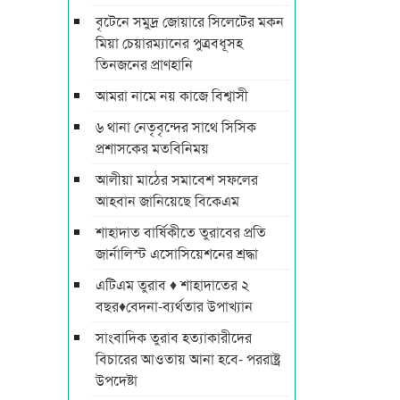
বৃটেনে সমুদ্র জোয়ারে সিলেটের মকন
মিয়া চেয়ারম্যানের পুত্রবধূসহ
তিনজনের প্রাণহানি
আমরা নামে নয় কাজে বিশ্বাসী
৬ থানা নেতৃবৃন্দের সাথে সিসিক
প্রশাসকের মতবিনিময়
আলীয়া মাঠের সমাবেশ সফলের
আহবান জানিয়েছে বিকেএম
শাহাদাত বার্ষিকীতে তুরাবের প্রতি
জার্নালিস্ট এসোসিয়েশনের শ্রদ্ধা
এটিএম তুরাব ♦ শাহাদাতের ২
বছর♦বেদনা-ব্যর্থতার উপাখ্যান
সাংবাদিক তুরাব হত্যাকারীদের
বিচারের আওতায় আনা হবে- পররাষ্ট্র
উপদেষ্টা