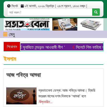
সিলেট
৮ই আগস্ট, ২০২৬ খ্রিস্টাব্দ
|
২৪শে শ্রাবণ, ১৪৩৩ বঙ্গাব্দ
|
মেনু
‘ অনিবার্য সুনামিতে লন্ডভন্ড আওয়ামী লীগ ‘
শিরোনাম
সিলেটে শিশু ফাহিমা হত্যা:
ইসলাম
আজ পবিত্র আশুরা
প্রভাতবেলা ডেস্ক: আজ পবিত্র আশুরা। হিজরি
মহররম মাসের দশম দিবসকে ‘আশুরা’ বলে
বিস্তারিত...