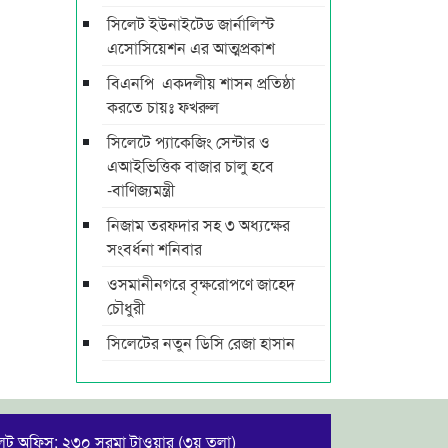
সিলেট ইউনাইটেড জার্নালিস্ট
এসোসিয়েশন এর আত্মপ্রকাশ
বিএনপি একদলীয় শাসন প্রতিষ্ঠা
করতে চায়ঃ ফখরুল
সিলেটে প্যাকেজিং সেন্টার ও
এআইভিত্তিক বাজার চালু হবে
-বাণিজ্যমন্ত্রী
নিজাম তরফদার সহ ৩ অধ্যক্ষের
সংবর্ধনা শনিবার
ওসমানীনগরে বৃক্ষরোপণে জাহেদ
চৌধুরী
সিলেটের নতুন ডিসি রেজা হাসান
েট অফিস: ২৩০ সুরমা টাওয়ার (৩য় তলা)