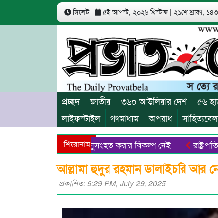
সিলেট
৫ই আগস্ট, ২০২৬ খ্রিস্টাব্দ
|
২১শে শ্রাবণ, ১৪৩৩
প্রচ্ছদ
জাতীয়
৩৬০ আউলিয়ার দেশ
৫৬ হা
লাইফস্টাইল
গণমাধ্যম
অপরাধ
সাহিত্যবেল
শা পূরণে জাতীয় ঐক্যকে সুসংহত করার বিকল্প নেই
শিরোনাম
রাষ্ট্রপতি নির
আরিফ-বাবর-গৌছসহ খালাস ৯ : একজনের মৃত্যুদণ্ড
আজ পবিত্র আশ
আল্লামা হুদুর রহমান ডালাইচরি আর ন
প্রকাশিত: 9:29 PM, July 29, 2025