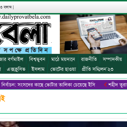
 বঙ্গাব্দ
|
জার বর্গমাইল
বিশ্বভুবন
মাঠে ময়দানে
রাজনীতি
সম্পাদকীয়
া
এক্সক্লুসিভ
ইসলাম
ভোটের হাওয়া
প্রীতি সম্মিলন’২৩
্বাচন: সংসদের কাছে ভোটার তালিকা চেয়েছে ইসি
শহীদ তুরাব স্মরণ
ুরা
হেফজখানা নির্মাণে বাধা, দখলচেষ্টা ও মিথ্যা মামলার অভি
েই