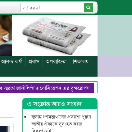
আনন্দ ঝর্ণা
প্রবাস
অপরাজিতা
শিক্ষালয়
ে জার্নালিস্ট এসোসিয়েশন এর বৃক্ষরোপণ
দুর্নীতি প্রতিরোধে অন
যোগ
জনপ্রশাসনের কর্মকর্তাদের সব পদেই কাজ করার মানসিকতা থাকা 
এ সংক্রান্ত আরও সংবাদ
জুলাই গণঅভ্যুত্থানের প্রত্যাশা পূরণে
জাতীয় ঐক্যকে সুসংহত করার
বিকল্প নেই