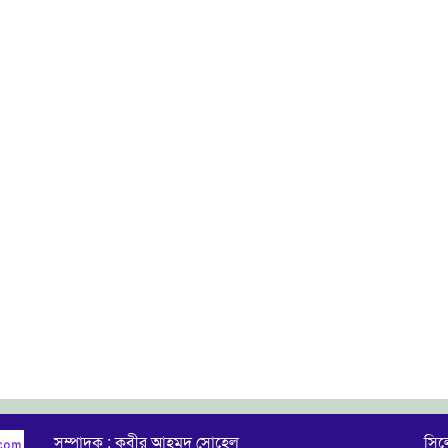
সম্পাদক : কবীর আহমদ সোহেল
সিল