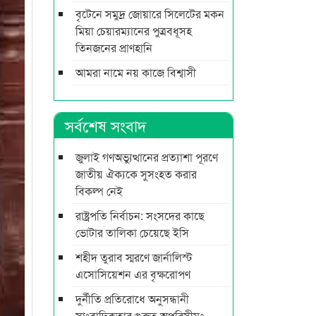
বৃটেনে সমুদ্র জোয়ারে সিলেটের মকন
মিয়া চেয়ারম্যানের পুত্রবধূসহ
তিনজনের প্রাণহানি
আমরা নামে নয় কাজে বিশ্বাসী
সর্বশেষ সংবাদ
জুলাই গণঅভ্যুত্থানের প্রত্যাশা পূরণে
জাতীয় ঐক্যকে সুসংহত করার
বিকল্প নেই
রাষ্ট্রপতি নির্বাচন: সংসদের কাছে
ভোটার তালিকা চেয়েছে ইসি
শহীদ তুরাব স্মরণে জার্নালিস্ট
এসোসিয়েশন এর বৃক্ষরোপণ
দুর্নীতি প্রতিরোধে অনুসন্ধানী
সাংবাদিকতার গুরুত্ব অপরিসীমঃ