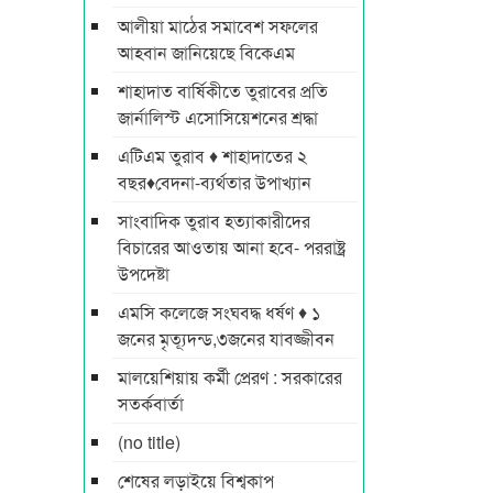
আলীয়া মাঠের সমাবেশ সফলের
আহবান জানিয়েছে বিকেএম
শাহাদাত বার্ষিকীতে তুরাবের প্রতি
জার্নালিস্ট এসোসিয়েশনের শ্রদ্ধা
এটিএম তুরাব ♦ শাহাদাতের ২
বছর♦বেদনা-ব্যর্থতার উপাখ্যান
সাংবাদিক তুরাব হত্যাকারীদের
বিচারের আওতায় আনা হবে- পররাষ্ট্র
উপদেষ্টা
এমসি কলেজে সংঘবদ্ধ ধর্ষণ ♦ ১
জনের মৃত্যূদন্ড,৩জনের যাবজ্জীবন
মালয়েশিয়ায় কর্মী প্রেরণ : সরকারের
সতর্কবার্তা
(no title)
শেষের লড়াইয়ে বিশ্বকাপ