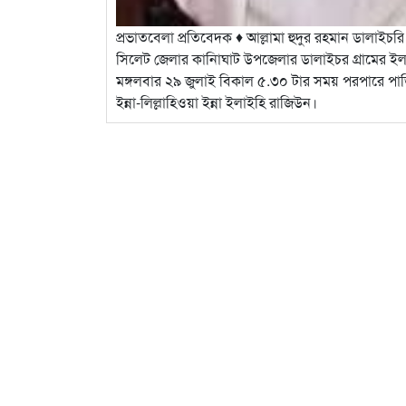
প্রভাতবেলা প্রতিবেদক ♦ আল্লামা হুদুর রহমান ডালাইচ
সিলেট জেলার কানািঘাট উপজেলার ডালাইচর গ্রামের ইলম
মঙ্গলবার ২৯ জুলাই বিকাল ৫.৩০ টার সময় পরপারে পাড়ি
ইন্না-লিল্লাহিওয়া ইন্না ইলাইহি রাজিউন।