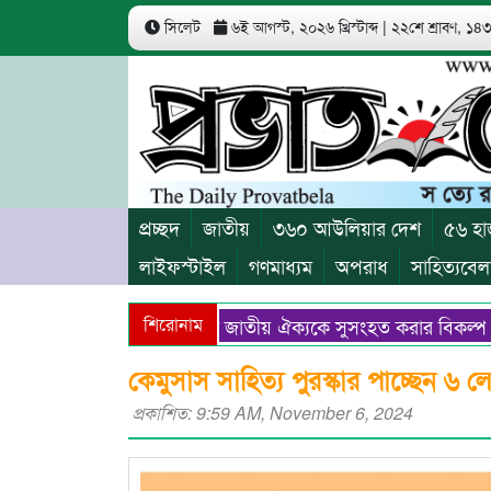
সিলেট
৬ই আগস্ট, ২০২৬ খ্রিস্টাব্দ
|
২২শে শ্রাবণ, ১৪৩৩
প্রচ্ছদ
জাতীয়
৩৬০ আউলিয়ার দেশ
৫৬ হা
লাইফস্টাইল
গণমাধ্যম
অপরাধ
সাহিত্যবেল
ভ্যুত্থানের প্রত্যাশা পূরণে জাতীয় ঐক্যকে সুসংহত করার বিকল্প নেই
শিরোনাম
কেমুসাস সাহিত্য পুরস্কার পাচ্ছেন ৬ 
প্রকাশিত: 9:59 AM, November 6, 2024