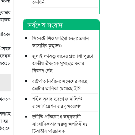
 জন্যে
হৃদয়িনী
রস্কার
লিয়াকত
সর্বশেষ সংবাদ
াহিত্য
সিলেটে শিশু ফাহিমা হত্যা: প্রধান
আসামির মৃত্যুদণ্ড
 সৈয়দ
গবেষক
জুলাই গণঅভ্যুত্থানের প্রত্যাশা পূরণে
ষ ২০১৮
জাতীয় ঐক্যকে সুসংহত করার
বিকল্প নেই
রাষ্ট্রপতি নির্বাচন: সংসদের কাছে
ভোটার তালিকা চেয়েছে ইসি
শহীদ তুরাব স্মরণে জার্নালিস্ট
লেখককে
এসোসিয়েশন এর বৃক্ষরোপণ
ইসলাহে
দুর্নীতি প্রতিরোধে অনুসন্ধানী
রা হয়।
সাংবাদিকতার গুরুত্ব অপরিসীমঃ
তিহাসে
টিআইবি পরিচালক