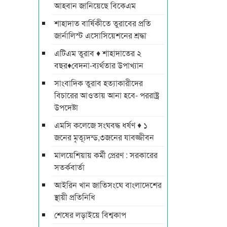
আহবান জানিয়েছে বিকেএম
শাহাদাত বার্ষিকীতে তুরাবের প্রতি
জার্নালিস্ট এসোসিয়েশনের শ্রদ্ধা
এটিএম তুরাব ♦ শাহাদাতের ২
বছর♦বেদনা-ব্যর্থতার উপাখ্যান
সাংবাদিক তুরাব হত্যাকারীদের
বিচারের আওতায় আনা হবে- পররাষ্ট্র
উপদেষ্টা
এমসি কলেজে সংঘবদ্ধ ধর্ষণ ♦ ১
জনের মৃত্যূদন্ড,৩জনের যাবজ্জীবন
মালয়েশিয়ায় কর্মী প্রেরণ : সরকারের
সতর্কবার্তা
আইরিন খান জাতিসংঘে বাংলাদেশের
স্থায়ী প্রতিনিধি
শেষের লড়াইয়ে বিশ্বকাপ