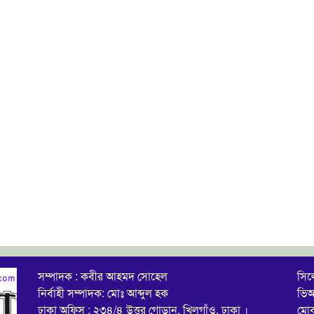
সম্পাদক : কবীর আহমদ সোহেল
সিল
নির্বাহী সম্পাদক: মোঃ আব্দুল হক
ভিআ
ঢাকা অফিস : ২৩৪/৪ উত্তর গোড়ান, খিলগাঁও, ঢাকা ।
মো