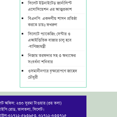
সিলেট ইউনাইটেড জার্নালিস্ট
এসোসিয়েশন এর আত্মপ্রকাশ
বিএনপি একদলীয় শাসন প্রতিষ্ঠা
করতে চায়ঃ ফখরুল
সিলেটে প্যাকেজিং সেন্টার ও
এআইভিত্তিক বাজার চালু হবে
-বাণিজ্যমন্ত্রী
নিজাম তরফদার সহ ৩ অধ্যক্ষের
সংবর্ধনা শনিবার
ওসমানীনগরে বৃক্ষরোপণে জাহেদ
চৌধুরী
েট অফিস: ২৩০ সুরমা টাওয়ার (৩য় তলা)
ইপি রোড, তালতলা, সিলেট।
বাইল-০১৭১২-৫৯৩৬৫৩, ০১৭১২-০৩৩৭১৫