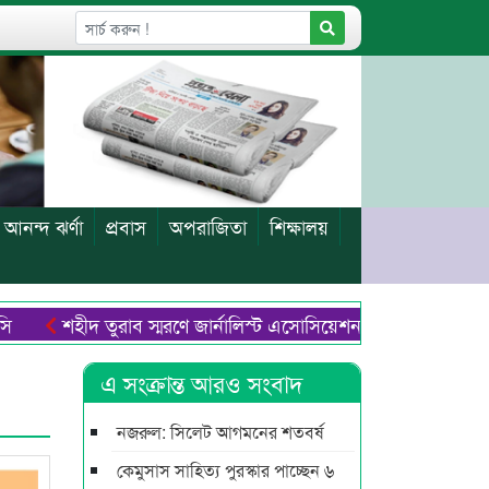
আনন্দ ঝর্ণা
প্রবাস
অপরাজিতা
শিক্ষালয়
শহীদ তুরাব স্মরণে জার্নালিস্ট এসোসিয়েশন এর বৃক্ষরোপণ
দু
এ সংক্রান্ত আরও সংবাদ
নজরুল: সিলেট আগমনের শতবর্ষ
কেমুসাস সাহিত্য পুরস্কার পাচ্ছেন ৬