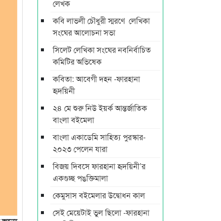
লেখক
কবি লাভলী চৌধুরী স্মরণে লেখিকা
সংঘের আলোচনা সভা
সিলেট লেখিকা সংঘের নবনির্বাচিত
কমিটির অভিষেক
কবিতা: আবেগী দহন -ফারহানা
হৃদয়িনী
২৪ মে শুরু নিউ ইয়র্ক আন্তর্জাতিক
বাংলা বইমেলা
বাংলা একাডেমি সাহিত্য পুরস্কার-
২০২৩ পেলেন যারা
বিজয় দিবসে ফারহানা হৃদয়িনী’র
একগুচ্ছ পঙক্তিমালা
কেমুসাস বইমেলার উদ্বোধন কাল
সেই মেয়েটাই ভুল ছিলো -ফারহানা