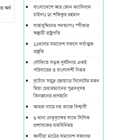
বাংলাদেশে আর কোন ফ্যাসিবাদ
র অর্ধ
চাইনাঃ ডা.শফিকুর রহমান
সাহাবুদ্দিনের পদত্যাগঃ স্পীকার
অস্থায়ী রাষ্ট্রপতি
১১দলের সমাবেশ সফলে সর্বাত্মক
প্রস্তুতি
সৌদিতে সড়ক দুর্ঘটনায় একই
পরিবারের ৩ বাংলাদশী নিহত
বৃটেনে সমুদ্র জোয়ারে সিলেটের মকন
মিয়া চেয়ারম্যানের পুত্রবধূসহ
তিনজনের প্রাণহানি
আমরা নামে নয় কাজে বিশ্বাসী
৬ থানা নেতৃবৃন্দের সাথে সিসিক
প্রশাসকের মতবিনিময়
আলীয়া মাঠের সমাবেশ সফলের