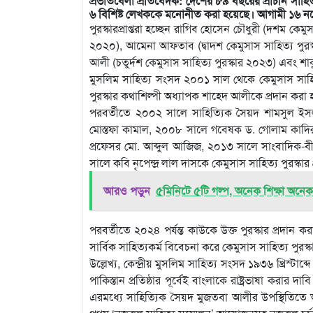
প্রভাতবেলা প্রতিবেদক: দেশের ৮৯ বছরের প্রাচীন সাহিত্য প
৬ বিশিষ্ট লেখককে মনোনীত করা হয়েছে। আগামী ১৬ নভেম্
পুরস্কারপ্রাপ্তরা হচ্ছেন রাগিব হোসেন চৌধুরী (দশম কে
২০২০), আমেনা আফতাব (দ্বাদশ কেমুসাস সাহিত্য পুরস্ক
আলী (চতুর্দশ কেমুসাস সাহিত্য পুরস্কার ২০২৩) এবং শা
মুসলিম সাহিত্য সংসদ ২০০১ সাল থেকে কেমুসাস সাহিত
পুরস্কার কথাশিল্পী অধ্যাপক শাহেদ আলীকে প্রদান করা 
পরবর্তীতে ২০০২ সালে সাহিত্যিক সৈয়দ শামসুল 
মোস্তফা কামাল, ২০০৮ সালে গবেষক ড. গোলাম কাদি
প্রফেসর মো. আব্দুল আজিজ, ২০১৩ সালে সাংবাদিক-বীর
সালে কবি নৃপেন্দ্র লাল দাসকে কেমুসাস সাহিত্য পুরস্কার
আরও পড়ুন
৫মিনিটে ৫টি গল্প, অনেক শিক্ষা অনে
পরবর্তীতে ২০২৪ পর্যন্ত কাউকে উক্ত পুরস্কার প্রদান
সার্বিক সাহিত্যকর্ম বিবেচনা করে কেমুসাস সাহিত্য পুরস্ক
উল্লেখ্য, কেন্দ্রীয় মুসলিম সাহিত্য সংসদ ১৯৩৬ খ্রিস্টা
পাকিস্তান প্রতিষ্ঠার পূর্বেই বাংলাকে রাষ্ট্রভাষা 
এরমধ্যে সাহিত্যিক সৈয়দ মুজতবা আলীর উপস্থিতিতে অন