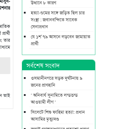
মাসুদ-
উত্থানে ৮ কারণ
মিশনার
হত্যা-গুমের সঙ্গে জড়িত ছিল চার
সংস্থা : জবানবন্দিতে সাবেক
ঃ আতিক
সেনাপ্রধান
রার্থী
যে ১শ’৭৯ আসনে লড়বেন জামায়াত
ং তার
প্রার্থী
াধ্যমে
সর্বশেষ সংবাদ
ওসমানীনগরে সড়ক দুর্ঘটনায় ৯
জনের প্রাণহানি
‘ অনিবার্য সুনামিতে লন্ডভন্ড
েন তাই
আওয়ামী লীগ ‘
সিলেটে শিশু ফাহিমা হত্যা: প্রধান
আসামির মৃত্যুদণ্ড
জুলাই গণঅভ্যুত্থানের প্রত্যাশা পূরণে