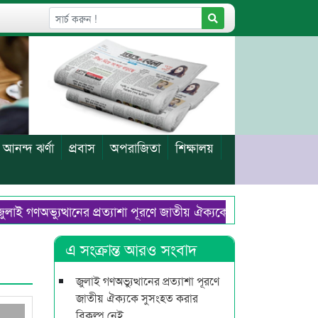
আনন্দ ঝর্ণা
প্রবাস
অপরাজিতা
শিক্ষালয়
গণঅভ্যুত্থানের প্রত্যাশা পূরণে জাতীয় ঐক্যকে সুসংহত করার বিকল্প ন
ায় আরিফ-বাবর-গৌছসহ খালাস ৯ : একজনের মৃত্যুদণ্ড
আজ পবিত্র
এ সংক্রান্ত আরও সংবাদ
জুলাই গণঅভ্যুত্থানের প্রত্যাশা পূরণে
জাতীয় ঐক্যকে সুসংহত করার
বিকল্প নেই