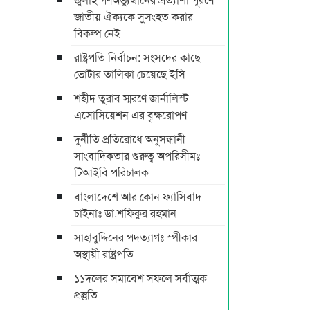
জাতীয় ঐক্যকে সুসংহত করার
বিকল্প নেই
রাষ্ট্রপতি নির্বাচন: সংসদের কাছে
ভোটার তালিকা চেয়েছে ইসি
শহীদ তুরাব স্মরণে জার্নালিস্ট
এসোসিয়েশন এর বৃক্ষরোপণ
দুর্নীতি প্রতিরোধে অনুসন্ধানী
সাংবাদিকতার গুরুত্ব অপরিসীমঃ
টিআইবি পরিচালক
বাংলাদেশে আর কোন ফ্যাসিবাদ
চাইনাঃ ডা.শফিকুর রহমান
সাহাবুদ্দিনের পদত্যাগঃ স্পীকার
অস্থায়ী রাষ্ট্রপতি
১১দলের সমাবেশ সফলে সর্বাত্মক
প্রস্তুতি