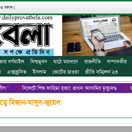
 বঙ্গাব্দ
|
জার বর্গমাইল
বিশ্বভুবন
মাঠে ময়দানে
রাজনীতি
সম্পাদকীয়
া
এক্সক্লুসিভ
ইসলাম
ভোটের হাওয়া
প্রীতি সম্মিলন’২৩
সিলেটে শিশু ফাহিমা হত্যা: প্রধান আসামির মৃত্যুদণ্ড
জুলাই 
 ব্যতিক্রমধর্মী ক্যাম্পেইন বিজিবি’র
সুরঞ্জিত হত্যাচেষ্টা মামল
্বে মিজান-মাসুদ-জুয়েল