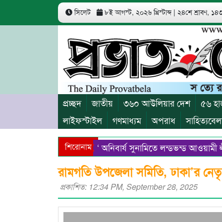
সিলেট
৮ই আগস্ট, ২০২৬ খ্রিস্টাব্দ
|
২৪শে শ্রাবণ, ১৪৩৩
প্রচ্ছদ
জাতীয়
৩৬০ আউলিয়ার দেশ
৫৬ হা
লাইফস্টাইল
গণমাধ্যম
অপরাধ
সাহিত্যবেল
শিরোনাম
‘ অনিবার্য সুনামিতে লন্ডভন্ড আওয়ামী লীগ ‘
সিলেটের নতুন ডিসি রেজা হাসান
সিলেটে
রামগতি উপজেলা সমিতি, ঢাকা’র নেতৃত
প্রকাশিত: 12:34 PM, September 28, 2025