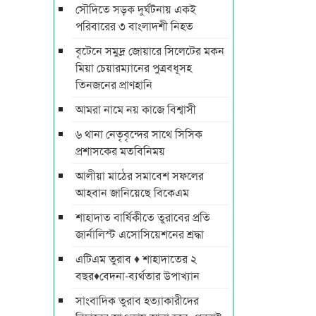
সৌদিতে সড়ক দুর্ঘটনায় একই
পরিবারের ৩ বাংলাদশী নিহত
বৃটেনে সমুদ্র জোয়ারে সিলেটের মকন
মিয়া চেয়ারম্যানের পুত্রবধূসহ
তিনজনের প্রাণহানি
আমরা নামে নয় কাজে বিশ্বাসী
৬ থানা নেতৃবৃন্দের সাথে সিসিক
প্রশাসকের মতবিনিময়
আলীয়া মাঠের সমাবেশ সফলের
আহবান জানিয়েছে বিকেএম
শাহাদাত বার্ষিকীতে তুরাবের প্রতি
জার্নালিস্ট এসোসিয়েশনের শ্রদ্ধা
এটিএম তুরাব ♦ শাহাদাতের ২
বছর♦বেদনা-ব্যর্থতার উপাখ্যান
সাংবাদিক তুরাব হত্যাকারীদের