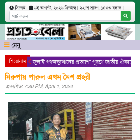
সিলেট
৬ই আগস্ট, ২০২৬ খ্রিস্টাব্দ
|
২২শে শ্রাবণ, ১৪৩৩ বঙ্গাব্দ
|
মেনু
শিরোনাম
জুলাই গণঅভ্যুত্থানের প্রত্যাশা পূরণে জাতীয় ঐক্যকে সু
সুরঞ্জিত হত্যাচেষ্টা মামলায় আরিফ-বাবর-গৌছসহ খালাস ৯
নিরুপায় পারুল এখন নৈশ প্রহরী
প্রকাশিত: 7:30 PM, April 1, 2024