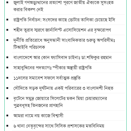
জুলাই গণঅভ্যুত্থানের প্রত্যাশা পূরণে জাতীয় ঐক্যকে সুসংহত
করার বিকল্প নেই
রাষ্ট্রপতি নির্বাচন: সংসদের কাছে ভোটার তালিকা চেয়েছে ইসি
শহীদ তুরাব স্মরণে জার্নালিস্ট এসোসিয়েশন এর বৃক্ষরোপণ
দুর্নীতি প্রতিরোধে অনুসন্ধানী সাংবাদিকতার গুরুত্ব অপরিসীমঃ
টিআইবি পরিচালক
বাংলাদেশে আর কোন ফ্যাসিবাদ চাইনাঃ ডা.শফিকুর রহমান
সাহাবুদ্দিনের পদত্যাগঃ স্পীকার অস্থায়ী রাষ্ট্রপতি
১১দলের সমাবেশ সফলে সর্বাত্মক প্রস্তুতি
সৌদিতে সড়ক দুর্ঘটনায় একই পরিবারের ৩ বাংলাদশী নিহত
বৃটেনে সমুদ্র জোয়ারে সিলেটের মকন মিয়া চেয়ারম্যানের
পুত্রবধূসহ তিনজনের প্রাণহানি
আমরা নামে নয় কাজে বিশ্বাসী
৬ থানা নেতৃবৃন্দের সাথে সিসিক প্রশাসকের মতবিনিময়