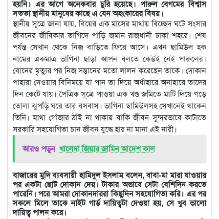
হয়নি। এর আগে অনেকবার চুরি হয়েছে। পারুল বেগমের বিশ্বাস
সততা স্থানীয় মানুষের কাছে এ যেন অহংকারের বিষয়।
স্থানীয় সূত্রে জানা যায়, বিয়ের এক মাসের মাথায় বিচ্ছেদ ঘটে সংসার
জীবনের জীবিকার তাগিদে পাড়ি জমান রাজধানী ঢাকা শহরে। শেষ
পর্যন্ত সেখান থেকে নিজ বাড়িতে ফিরে আসে। এখন ছামিউল হক
নামের একমাত্র ভাগিনা ছাড়া আপন বলতে কেউই নেই পারুলের।
বোনের মৃত্যুর পর নিজ সন্তানের মতো লালন করেছেন তাকে। দোকান
পাহারা দেওয়ার বিনিময়ে যা পান তা দিয়ে অর্ধাহারে অনাহারে তাদের
দিন কেটে যায়। পৈত্রিক সূত্রে পাওয়া এক খণ্ড জমিতে মাটি দিয়ে গড়ে
তোলা ঝুপড়ি ঘরে তার বসবাস। ভাগিনা ছামিউলসহ সেখানেই থাকেন
তিনি। মাথা গোঁজার ঠাঁই না থাকায় বাকি জীবন সুন্দরভাবে কাটাতে
সরকারি সহযোগিতা চান জীবন যুদ্ধে হার না মানা এই নারী।
আরও পড়ুন
খালেদা জিয়ার জামিন আদেশ কাল
বাজারের মুদি ব্যবসায়ী হামিদুল ইসলাম বলেন, বাবা-মা মারা যাওয়ার
পর একটা ছোট দোকান দেয়। টাকার অভাবে সেটা বেশিদিন করতে
পারেনি। পরে আমরা দোকানদাররা কিছুদিন সহযোগিতা করি। এর পর
সকলে মিলে তাকে নাইট গার্ড দায়িত্বটা দেওয়া হয়, সে খুব ভালো
দায়িত্ব পালন করে।