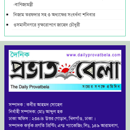
-বাণিজ্যমন্ত্রী
নিজাম তরফদার সহ ৩ অধ্যক্ষের সংবর্ধনা শনিবার
ওসমানীনগরে বৃক্ষরোপণে জাহেদ চৌধুরী
সম্পাদক : কবীর আহমদ সোহেল
নির্বাহী সম্পাদক: মোঃ আব্দুল হক
ঢাকা অফিস : ২৩৪/৪ উত্তর গোড়ান, খিলগাঁও, ঢাকা ।
সম্পাদক কর্তৃক প্রগতি প্রিন্টিং এন্ড প্যাকেজিং লিঃ, ১৪৯ আরামবাগ,