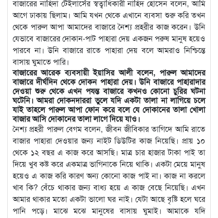
বাজারের নাহিদা টেইলার্সের স্বত্বাধিকারী নাহিদ হোসেন বলেন, আমি
আগে ঢাকায় ছিলাম। আমি যখন থেকে এখানে ব্যবসা শুরু করি তখন
থেকে পারুল আপা আমাদের বাজারে নৈশ্য প্রহরীর কাজ করেন। উনি
যেভাবে বাজারের দোকান-পাট পাহারা দেয় একজন পরুষ মানুষ হয়েও
পারবে না। উনি বাজারে রাতে পাহারা দেয় বলে আমরাও নিশ্চিন্তে
বাসায় ঘুমাতে পারি।
বাজারের আরেক ব্যবসায়ী ইয়াসির আলী বলেন, পারুল আমাদের
বাজারে দীর্ঘদিন থেকে দোকন পাহারা দেয়। উনি বাজারে পাহারাদার
দেওয়া শুরু থেকে এখন পযন্ত বাজারে কখনও কোনো চুরির ঘটনা
ঘটেনি। আমরা দোকনদাররা ভুলে যদি একটা তালা না লাগিয়ে চলে
যাই তাহলে পারুল আপা ফোন করে বলে যে দোকানের তালা খোলা
বাজার আসি দোকানের তালা লাগে দিয়ে যাও।
নৈশ্য প্রহরী পারুল বেগম বলেন, জীবন জীবিকার তাগিদে আমি রাতে
বাজার পাহারা দেওয়ার জন্য নাইট ডিউটির কাজ নিয়েছি। প্রায় ১০
থেকে ১২ বছর এ কাজ করে আসছি। মাত্র চার হাজার টাকা পাই তা
দিয়ে খুব কষ্ট করে একমাত্র ভাগিনাকে নিয়ে থাকি। একটা মেয়ে মানুষ
হয়েও এ কাজ করি কারণ অন্য কোনো কাজ পাই না। কাজ না করলে
খাব কি? বেঁচে থাকার জন্য বাধ্য হয়ে এ কাজ বেছে নিয়েছি। এখন
আমার থাকার মতো একটা ভালো ঘর নাই। যেটা আছে বৃষ্টি হলে ঘরে
পানি পড়ে। মাঝে মঝে মানুষের বাসায় ঘুমাই। আমাকে যদি