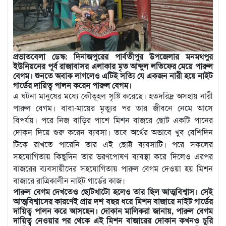
প্রভাতবেলা ডেস্ক: দিনাজপুরের পার্বতীপুর উপজেলার মনমথপুর
ইউনিয়নের পূর্ব রাজাবাসর এলাকার মৃত আব্দুল লতিফের মেয়ে পারুল
বেগম। শুনতে অবাক লাগলেও এটিই সত্যি যে একজন নারী হয়ে নাইট
গার্ডের দায়িত্ব পালন করেন পারুল বেগম।
এ ঘটনা মানুষের মধ্যে কৌতূহল সৃষ্টি করেছে। হতদরিদ্র অসহায় নারী
পারুল বেগম। বাবা-মায়ের মৃত্যুর পর তার জীবনে নেমে আসে
বিপর্যয়। পরে নিজ বাড়ির পাশে মিশন বাজরে ছোট একটি পানের
দোকন দিয়ে শুরু করেন ব্যবসা। তবে অর্থের অভাবে খুব বেশিদিন
টিকে রাখতে পারেনি তার এই ছোট্ট ব্যবসাটি। পরে সকলের
সহযোগিতায় কিছুদিন তার ভরণপোষণ ব্যবস্থা করে দিলেও এরপর
বাজরের ব্যবসায়ীদের সহযোগিতায় পারুল বেগম দেওয়া হয় মিশন
বাজারে রাত্রিকালীন নাইট গার্ডের কাজ।
পারুল বেগম দেখতেও ছোটখাটো হলেও তার ছিল আত্মবিশ্বাস। সেই
আত্মবিশ্বাসের কারণেই প্রায় দশ বছর ধরে মিশন বাজারে নাইট গার্ডের
দায়িত্ব পালন করে আসছেন। দোকান মালিকরা জানায়, পারুল বেগম
দায়িত্ব নেওয়ার পর থেকে এই মিশন বাজারের দোকান কখনও চুরি