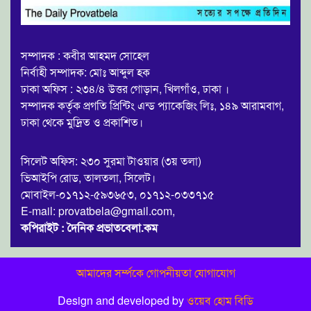
সম্পাদক : কবীর আহমদ সোহেল
নির্বাহী সম্পাদক: মোঃ আব্দুল হক
ঢাকা অফিস : ২৩৪/৪ উত্তর গোড়ান, খিলগাঁও, ঢাকা ।
সম্পাদক কর্তৃক প্রগতি প্রিন্টিং এন্ড প্যাকেজিং লিঃ, ১৪৯ আরামবাগ,
ঢাকা থেকে মুদ্রিত ও প্রকাশিত।
সিলেট অফিস: ২৩০ সুরমা টাওয়ার (৩য় তলা)
ভিআইপি রোড, তালতলা, সিলেট।
মোবাইল-০১৭১২-৫৯৩৬৫৩, ০১৭১২-০৩৩৭১৫
E-mail: provatbela@gmail.com,
কপিরাইট : দৈনিক প্রভাতবেলা.কম
আমাদের সর্ম্পকে
গোপনীয়তা
যোগাযোগ
Design and developed by
ওয়েব হোম বিডি