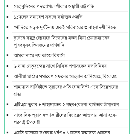
সাহাবুদ্দিনের পদত্যাগঃ স্পীকার অস্থায়ী রাষ্ট্রপতি
১১দলের সমাবেশ সফলে সর্বাত্মক প্রস্তুতি
সৌদিতে সড়ক দুর্ঘটনায় একই পরিবারের ৩ বাংলাদশী নিহত
বৃটেনে সমুদ্র জোয়ারে সিলেটের মকন মিয়া চেয়ারম্যানের
পুত্রবধূসহ তিনজনের প্রাণহানি
আমরা নামে নয় কাজে বিশ্বাসী
৬ থানা নেতৃবৃন্দের সাথে সিসিক প্রশাসকের মতবিনিময়
আলীয়া মাঠের সমাবেশ সফলের আহবান জানিয়েছে বিকেএম
শাহাদাত বার্ষিকীতে তুরাবের প্রতি জার্নালিস্ট এসোসিয়েশনের
শ্রদ্ধা
এটিএম তুরাব ♦ শাহাদাতের ২ বছর♦বেদনা-ব্যর্থতার উপাখ্যান
সাংবাদিক তুরাব হত্যাকারীদের বিচারের আওতায় আনা হবে-
পররাষ্ট্র উপদেষ্টা
এমসি কলেজে সংঘবদ্ধ ধর্ষণ ♦ ১ জনের মৃত্যূদন্ড,৩জনের