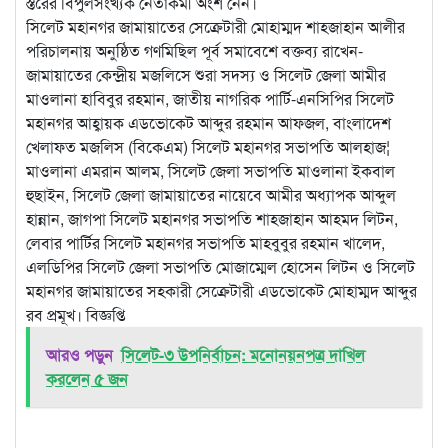
স্তরের বিপুলসংখ্যক নেতাকর্মী অংশ নেন।
সিলেট মহানগর জামায়াতের সেক্রেটারী মোহাম্মদ শাহজাহান আলীর
পরিচালনায় অনুষ্ঠিত গণমিছিল পূর্ব সমাবেশে বক্তব্য রাখেন-
জামায়াতের কেন্দ্রীয় মজলিসে শুরা সদস্য ও সিলেট জেলা আমীর
মাওলানা হাবিবুর রহমান, জাতীয় নাগরিক পার্টি-এনসিপির সিলেট
মহানগর আহ্বায়ক এডভোকেট আব্দুর রহমান আফজল, বাংলাদেশ
খেলাফত মজলিস (বিকেএম) সিলেট মহানগর সভাপতি আলহাজ¦
মাওলানা এমরান আলম, সিলেট জেলা সভাপতি মাওলানা ইকবাল
হুছাইন, সিলেট জেলা জামায়াতের নায়েবে আমীর অধ্যাপক আব্দুল
হান্নান, জাগপা সিলেট মহানগর সভাপতি শাহজাহান আহমদ লিটন,
লেবার পার্টির সিলেট মহানগর সভাপতি মাহবুবুর রহমান খালেদ,
এলডিপির সিলেট জেলা সভাপতি মোজাম্মেল হোসেন লিটন ও সিলেট
মহানগর জামায়াতের সহকারী সেক্রেটারী এডভোকেট মোহাম্মদ আব্দুর
রব প্রমূখ। বিজ্ঞপ্তি
আরও পড়ুন
সিলেট-৩ উপনির্বাচন: মনোনয়নপত্র দাখিল
করলেন ৫ জন