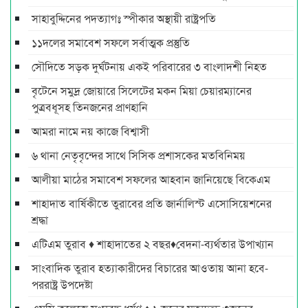
সাহাবুদ্দিনের পদত্যাগঃ স্পীকার অস্থায়ী রাষ্ট্রপতি
১১দলের সমাবেশ সফলে সর্বাত্মক প্রস্তুতি
সৌদিতে সড়ক দুর্ঘটনায় একই পরিবারের ৩ বাংলাদশী নিহত
বৃটেনে সমুদ্র জোয়ারে সিলেটের মকন মিয়া চেয়ারম্যানের
পুত্রবধূসহ তিনজনের প্রাণহানি
আমরা নামে নয় কাজে বিশ্বাসী
৬ থানা নেতৃবৃন্দের সাথে সিসিক প্রশাসকের মতবিনিময়
আলীয়া মাঠের সমাবেশ সফলের আহবান জানিয়েছে বিকেএম
শাহাদাত বার্ষিকীতে তুরাবের প্রতি জার্নালিস্ট এসোসিয়েশনের
শ্রদ্ধা
এটিএম তুরাব ♦ শাহাদাতের ২ বছর♦বেদনা-ব্যর্থতার উপাখ্যান
সাংবাদিক তুরাব হত্যাকারীদের বিচারের আওতায় আনা হবে-
পররাষ্ট্র উপদেষ্টা