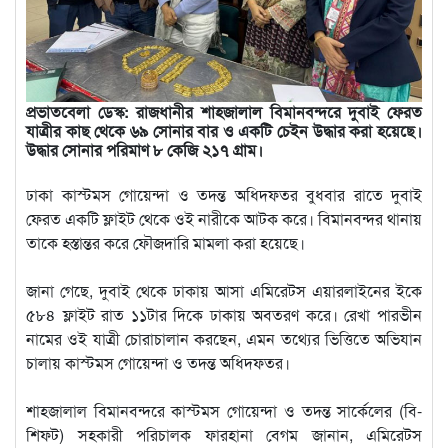
প্রভাতবেলা ডেস্ক: রাজধানীর শাহজালাল বিমানবন্দরে দুবাই ফেরত
যাত্রীর কাছ থেকে ৬৯ সোনার বার ও একটি চেইন উদ্ধার করা হয়েছে।
উদ্ধার সোনার পরিমাণ ৮ কেজি ২১৭ গ্রাম।
ঢাকা কাস্টমস গোয়েন্দা ও তদন্ত অধিদফতর বুধবার রাতে দুবাই
ফেরত একটি ফ্লাইট থেকে ওই নারীকে আটক করে। বিমানবন্দর থানায়
তাকে হস্তান্তর করে ফৌজদারি মামলা করা হয়েছে।
জানা গেছে, দুবাই থেকে ঢাকায় আসা এমিরেটস এয়ারলাইনের ইকে
৫৮৪ ফ্লাইট রাত ১১টার দিকে ঢাকায় অবতরণ করে। রেখা পারভীন
নামের ওই যাত্রী চোরাচালান করছেন, এমন তথ্যের ভিত্তিতে অভিযান
চালায় কাস্টমস গোয়েন্দা ও তদন্ত অধিদফতর।
শাহজালাল বিমানবন্দরে কাস্টমস গোয়েন্দা ও তদন্ত সার্কেলের (বি-
শিফট) সহকারী পরিচালক ফারহানা বেগম জানান, এমিরেটস