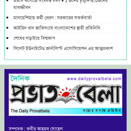
এমসি কলেজে সংঘবদ্ধ ধর্ষণ ♦ ১ জনের মৃত্যূদন্ড,৩জনের
যাবজ্জীবন
মালয়েশিয়ায় কর্মী প্রেরণ : সরকারের সতর্কবার্তা
আইরিন খান জাতিসংঘে বাংলাদেশের স্থায়ী প্রতিনিধি
শেষের লড়াইয়ে বিশ্বকাপ
সিলেট ইউনাইটেড জার্নালিস্ট এসোসিয়েশন এর আত্মপ্রকাশ
সম্পাদক : কবীর আহমদ সোহেল