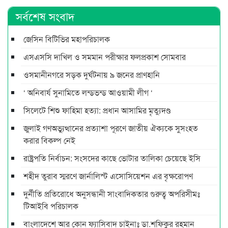
সর্বশেষ সংবাদ
জেসিন বিটিভির মহাপরিচালক
এসএসসি দাখিল ও সমমান পরীক্ষার ফলপ্রকাশ সোমবার
ওসমানীনগরে সড়ক দুর্ঘটনায় ৯ জনের প্রাণহানি
‘ অনিবার্য সুনামিতে লন্ডভন্ড আওয়ামী লীগ ‘
সিলেটে শিশু ফাহিমা হত্যা: প্রধান আসামির মৃত্যুদণ্ড
জুলাই গণঅভ্যুত্থানের প্রত্যাশা পূরণে জাতীয় ঐক্যকে সুসংহত
করার বিকল্প নেই
রাষ্ট্রপতি নির্বাচন: সংসদের কাছে ভোটার তালিকা চেয়েছে ইসি
শহীদ তুরাব স্মরণে জার্নালিস্ট এসোসিয়েশন এর বৃক্ষরোপণ
দুর্নীতি প্রতিরোধে অনুসন্ধানী সাংবাদিকতার গুরুত্ব অপরিসীমঃ
টিআইবি পরিচালক
বাংলাদেশে আর কোন ফ্যাসিবাদ চাইনাঃ ডা.শফিকুর রহমান