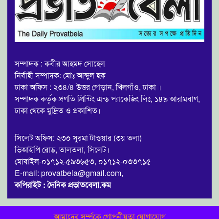
সম্পাদক : কবীর আহমদ সোহেল
নির্বাহী সম্পাদক: মোঃ আব্দুল হক
ঢাকা অফিস : ২৩৪/৪ উত্তর গোড়ান, খিলগাঁও, ঢাকা ।
সম্পাদক কর্তৃক প্রগতি প্রিন্টিং এন্ড প্যাকেজিং লিঃ, ১৪৯ আরামবাগ,
ঢাকা থেকে মুদ্রিত ও প্রকাশিত।
সিলেট অফিস: ২৩০ সুরমা টাওয়ার (৩য় তলা)
ভিআইপি রোড, তালতলা, সিলেট।
মোবাইল-০১৭১২-৫৯৩৬৫৩, ০১৭১২-০৩৩৭১৫
E-mail: provatbela@gmail.com,
কপিরাইট : দৈনিক প্রভাতবেলা.কম
আমাদের সর্ম্পকে
গোপনীয়তা
যোগাযোগ