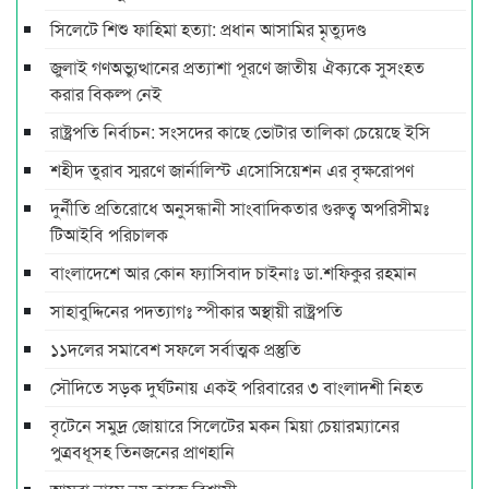
সিলেটে শিশু ফাহিমা হত্যা: প্রধান আসামির মৃত্যুদণ্ড
জুলাই গণঅভ্যুত্থানের প্রত্যাশা পূরণে জাতীয় ঐক্যকে সুসংহত
করার বিকল্প নেই
রাষ্ট্রপতি নির্বাচন: সংসদের কাছে ভোটার তালিকা চেয়েছে ইসি
শহীদ তুরাব স্মরণে জার্নালিস্ট এসোসিয়েশন এর বৃক্ষরোপণ
দুর্নীতি প্রতিরোধে অনুসন্ধানী সাংবাদিকতার গুরুত্ব অপরিসীমঃ
টিআইবি পরিচালক
বাংলাদেশে আর কোন ফ্যাসিবাদ চাইনাঃ ডা.শফিকুর রহমান
সাহাবুদ্দিনের পদত্যাগঃ স্পীকার অস্থায়ী রাষ্ট্রপতি
১১দলের সমাবেশ সফলে সর্বাত্মক প্রস্তুতি
সৌদিতে সড়ক দুর্ঘটনায় একই পরিবারের ৩ বাংলাদশী নিহত
বৃটেনে সমুদ্র জোয়ারে সিলেটের মকন মিয়া চেয়ারম্যানের
পুত্রবধূসহ তিনজনের প্রাণহানি