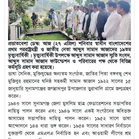
প্রভাতবেলা ডেস্ক: আজ (২৭ এপ্রিল) শনিবার স্বাধীন বাংলাদেশের
প্রথম পররাষ্ট্রমন্ত্রী ও জাতীয় নেতা আব্দুস সামাদ আজাদের ১৯তম
মৃত্যুবার্ষিকী । মৃত্যুবার্ষিকী উপলক্ষে আব্দুস সামাদ আজাদ স্মৃতি সংসদ,
আব্দুস সামাদ আজাদ ফাউন্ডেশন ও পরিবারের পক্ষ থেকে বিভিন্ন
কর্মসূচি গ্রহণ করা হয়েছে।
ভাষা সৈনিক, মুক্তিযুদ্ধের অন্যতম সংগঠক, জাতির পিতা বঙ্গবন্ধু শেখ
মুজিবুর রহমানের ঘনিষ্ঠ সহকর্মী সামাদ আজাদ ১৯২২ সালের ১৫
জানুয়ারি সুনামগঞ্জের জগন্নাথপুর উপজেলার ভুরাখালি গ্রামে জন্মগ্রহণ
করেন।
১৯৪০ সালে সুনামগঞ্জ জেলা মুসলিম ছাত্র ফেডারেশনের সভাপতির
দায়িত্ব পালন করেন এবং ১৯৪৬ সালে একই সংগঠনের অবিভক্ত
আসামের সভাপতির দায়িত্ব পালন করেন। ১৯৫২ সালে ভাষা
আন্দোলনে ১৪৪ ধারা ভঙ্গ করেন। ১৯৫৪ সালের সাধারণ নির্বাচনে
যুক্তফ্রন্ট থেকে এমএলএ নির্বাচিত হন এবং আওয়ামী লীগের শ্রম