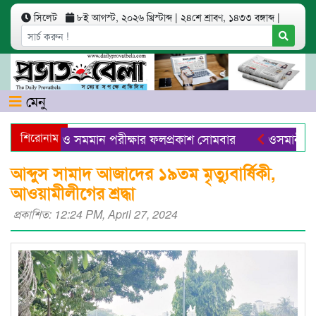
সিলেট
৮ই আগস্ট, ২০২৬ খ্রিস্টাব্দ
|
২৪শে শ্রাবণ, ১৪৩৩ বঙ্গাব্দ
|
মেনু
ি দাখিল ও সমমান পরীক্ষার ফলপ্রকাশ সোমবার
শিরোনাম
ওসমানীনগরে স
 প্যাকেজিং সেন্টার ও এআইভিত্তিক বাজার চালু হবে -বাণিজ্যমন্ত্রী
আব্দুস সামাদ আজাদের ১৯তম মৃত্যুবার্ষিকী,
আওয়ামীলীগের শ্রদ্ধা
প্রকাশিত: 12:24 PM, April 27, 2024