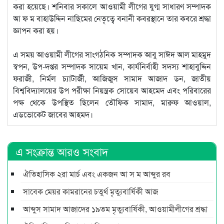
করা হয়েছে। শনিবার সকালে আওয়ামী লীগের যুগ্ম সাধারণ সম্পাদক
আ ফ ম বাহাউদ্দিন নাছিমের নেতৃত্বে বনানী কবরস্থানে তার কবরে শ্রদ্ধা
জ্ঞাপন করা হয়।
এ সময় আওয়ামী লীগের সাংগঠনিক সম্পাদক আবু সাঈদ আল মাহমুদ
স্বপন, উপ-দপ্তর সম্পাদক সায়েম খান, কার্যনির্বাহী সদস্য শাহাবুদ্দিন
ফরাজী, নির্মল চ্যাটার্জী, আজিজুস সামাদ আজাদ ডন, জাতীয়
বিশ্ববিদ্যালয়ের উপ পরীক্ষা নিয়ন্ত্রক সোয়েব আহমেদ এবং পরিবারের
পক্ষ থেকে উপস্থিত ছিলেন তৌফিক সামাদ, মারুফ আওয়াল,
এডভোকেট জাবের আহমদ।
এ সংক্রান্ত আরও সংবাদ
ঐতিহাসিক ২রা মার্চ এবং একজন আ স ম আব্দুর রব
সাবেক মেয়র কামরানের চতুর্থ মৃত্যুবার্ষিকী আজ
আব্দুস সামাদ আজাদের ১৯তম মৃত্যুবার্ষিকী, আওয়ামীলীগের শ্রদ্ধা