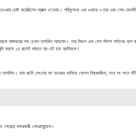
ে দেওয়ার চেষ্টা করেছিলেন ম্যাক্স ও’ডোড। শরিফুলকে এক ওভারে ৩ চার এবং শেখ মেহেদী
নারকে সাজঘরের পথ চেনান তাসকিন আহমেদ। তার মিডল এবং লেগ স্টাম্প লাইনের বলে ক্
ন্দি করলে ২৩ রানেই থামতে হয় এই ডাচ ব্যাটারকে।
ন তাসকিন। তার খাটো লেংথের বল হাওয়ায় ভাসিয়ে খেলেন বিক্রমজিত, তবে লং অনে দাঁড়
ে পেরেছে সফরকারী নেদারল্যান্ডস।