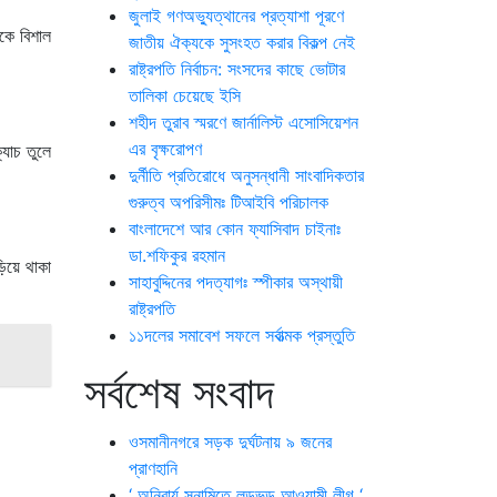
জুলাই গণঅভ্যুত্থানের প্রত্যাশা পূরণে
কে বিশাল
জাতীয় ঐক্যকে সুসংহত করার বিকল্প নেই
রাষ্ট্রপতি নির্বাচন: সংসদের কাছে ভোটার
তালিকা চেয়েছে ইসি
শহীদ তুরাব স্মরণে জার্নালিস্ট এসোসিয়েশন
এর বৃক্ষরোপণ
যাচ তুলে
দুর্নীতি প্রতিরোধে অনুসন্ধানী সাংবাদিকতার
গুরুত্ব অপরিসীমঃ টিআইবি পরিচালক
বাংলাদেশে আর কোন ফ্যাসিবাদ চাইনাঃ
ডা.শফিকুর রহমান
িয়ে থাকা
সাহাবুদ্দিনের পদত্যাগঃ স্পীকার অস্থায়ী
রাষ্ট্রপতি
১১দলের সমাবেশ সফলে সর্বাত্মক প্রস্তুতি
সর্বশেষ সংবাদ
ওসমানীনগরে সড়ক দুর্ঘটনায় ৯ জনের
প্রাণহানি
‘ অনিবার্য সুনামিতে লন্ডভন্ড আওয়ামী লীগ ‘