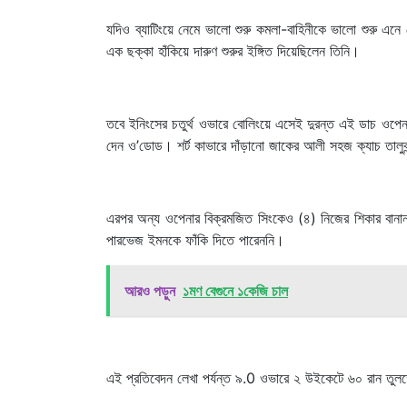
যদিও ব্যাটিংয়ে নেমে ভালো শুরু কমলা-বাহিনীকে ভালো শুরু এন
এক ছক্কা হাঁকিয়ে দারুণ শুরুর ইঙ্গিত দিয়েছিলেন তিনি।
তবে ইনিংসের চতুর্থ ওভারে বোলিংয়ে এসেই দুরন্ত এই ডাচ ওপে
দেন ও’ডোড। শর্ট কাভারে দাঁড়ানো জাকের আলী সহজ ক্যাচ তালুব
এরপর অন্য ওপেনার বিক্রমজিত সিংকেও (৪) নিজের শিকার বানা
পারভেজ ইমনকে ফাঁকি দিতে পারেননি।
আরও পড়ুন
১মণ বেগুনে ১কেজি চাল
এই প্রতিবেদন লেখা পর্যন্ত ৯.0 ওভারে ২ উইকেটে ৬০ রান তুলত