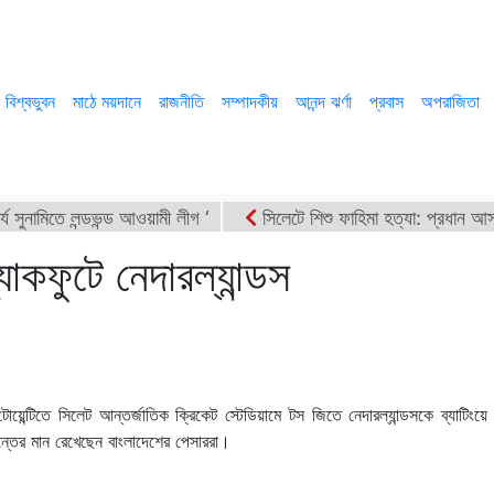
বিশ্বভুবন
মাঠে ময়দানে
রাজনীতি
সম্পাদকীয়
আনন্দ ঝর্ণা
প্রবাস
অপরাজিতা
্য সুনামিতে লন্ডভন্ড আওয়ামী লীগ ‘
সিলেটে শিশু ফাহিমা হত্যা: প্রধান আসা
ীয়া মাঠের সমাবেশ সফলের আহবান জানিয়েছে বিকেএম
শাহাদাত বার্ষিকীত
াকফুটে নেদারল্যান্ডস
ক্যাম্পেইন বিজিবি’র
সুরঞ্জিত হত্যাচেষ্টা মামলায় আরিফ-বাবর-গৌছসহ খালা
য়েন্টিতে সিলেট আন্তর্জাতিক ক্রিকেট স্টেডিয়ামে টস জিতে নেদারল্যান্ডসকে ব্যাটিংয়ে
ান্তের মান রেখেছেন বাংলাদেশের পেসাররা।