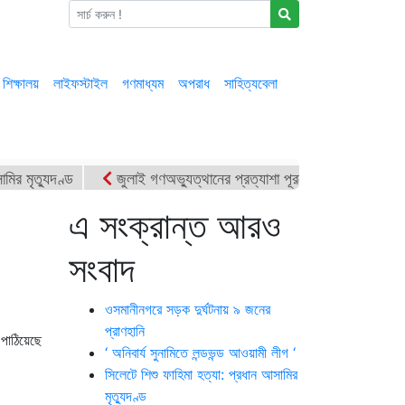
শিক্ষালয়
লাইফস্টাইল
গণমাধ্যম
অপরাধ
সাহিত্যবেলা
মির মৃত্যুদণ্ড
জুলাই গণঅভ্যুত্থানের প্রত্যাশা পূরণে জাতীয় ঐক্যকে সু
ে তুরাবের প্রতি জার্নালিস্ট এসোসিয়েশনের শ্রদ্ধা
এটিএম তুরাব ♦ শাহাদাতে
এ সংক্রান্ত আরও
স ৯ : একজনের মৃত্যুদণ্ড
আজ পবিত্র আশুরা
সংবাদ
ওসমানীনগরে সড়ক দুর্ঘটনায় ৯ জনের
প্রাণহানি
 পাঠিয়েছে
‘ অনিবার্য সুনামিতে লন্ডভন্ড আওয়ামী লীগ ‘
সিলেটে শিশু ফাহিমা হত্যা: প্রধান আসামির
মৃত্যুদণ্ড