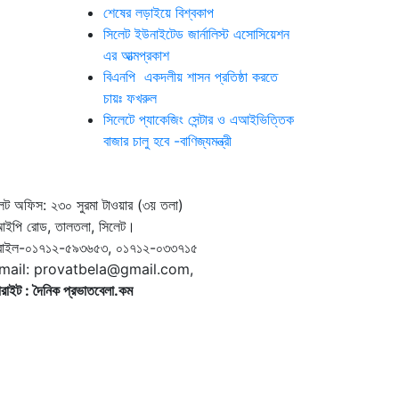
শেষের লড়াইয়ে বিশ্বকাপ
সিলেট ইউনাইটেড জার্নালিস্ট এসোসিয়েশন
এর আত্মপ্রকাশ
বিএনপি একদলীয় শাসন প্রতিষ্ঠা করতে
চায়ঃ ফখরুল
সিলেটে প্যাকেজিং সেন্টার ও এআইভিত্তিক
বাজার চালু হবে -বাণিজ্যমন্ত্রী
েট অফিস: ২৩০ সুরমা টাওয়ার (৩য় তলা)
আইপি রোড, তালতলা, সিলেট।
বাইল-০১৭১২-৫৯৩৬৫৩, ০১৭১২-০৩৩৭১৫
mail: provatbela@gmail.com,
রাইট : দৈনিক প্রভাতবেলা.কম