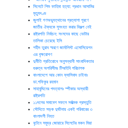
সিলেটে শিশু ফাহিমা হত্যা: প্রধান আসামির
মৃত্যুদণ্ড
জুলাই গণঅভ্যুত্থানের প্রত্যাশা পূরণে
জাতীয় ঐক্যকে সুসংহত করার বিকল্প নেই
রাষ্ট্রপতি নির্বাচন: সংসদের কাছে ভোটার
তালিকা চেয়েছে ইসি
শহীদ তুরাব স্মরণে জার্নালিস্ট এসোসিয়েশন
এর বৃক্ষরোপণ
দুর্নীতি প্রতিরোধে অনুসন্ধানী সাংবাদিকতার
গুরুত্ব অপরিসীমঃ টিআইবি পরিচালক
বাংলাদেশে আর কোন ফ্যাসিবাদ চাইনাঃ
ডা.শফিকুর রহমান
সাহাবুদ্দিনের পদত্যাগঃ স্পীকার অস্থায়ী
রাষ্ট্রপতি
১১দলের সমাবেশ সফলে সর্বাত্মক প্রস্তুতি
সৌদিতে সড়ক দুর্ঘটনায় একই পরিবারের ৩
বাংলাদশী নিহত
বৃটেনে সমুদ্র জোয়ারে সিলেটের মকন মিয়া