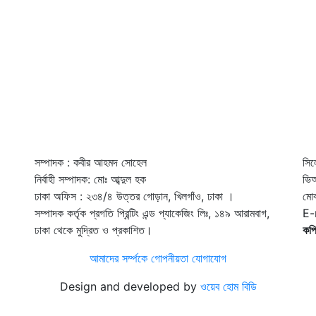
সম্পাদক : কবীর আহমদ সোহেল
সিল
নির্বাহী সম্পাদক: মোঃ আব্দুল হক
ভি
ঢাকা অফিস : ২৩৪/৪ উত্তর গোড়ান, খিলগাঁও, ঢাকা ।
মো
সম্পাদক কর্তৃক প্রগতি প্রিন্টিং এন্ড প্যাকেজিং লিঃ, ১৪৯ আরামবাগ,
E-
ঢাকা থেকে মুদ্রিত ও প্রকাশিত।
কপি
আমাদের সর্ম্পকে
গোপনীয়তা
যোগাযোগ
Design and developed by
ওয়েব হোম বিডি