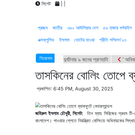
সিলেট
|
|
প্রচ্ছদ
জাতীয়
৩৬০ আউলিয়ার দেশ
৫৬ হাজার বর্গমাইল
এক্সক্লুসিভ
ইসলাম
ভোটের হাওয়া
প্রীতি সম্মিলন’২৩
শিরোনাম
ওসমানীনগরে সড়ক দুর্ঘটনায় ৯ জনের প্রাণহানি
‘ অনিবার
৬ থানা নেতৃবৃন্দের সাথে সিসিক প্রশাসকের মতবিনিময়
আল
তাসকিনের বোলিং তোপে ব্য
সিলেটের নতুন ডিসি রেজা হাসান
সিলেটে ব্যতিক্রমধর্মী 
প্রকাশিত: 6:45 PM, August 30, 2025
জহিরুল ইসলাম চৌধুরী, সিলেট:
তিন ম্যাচ সিরিজের প্রথম টি-টো
বাংলাদেশ। পাওয়ার প্লেতে নিয়ন্ত্রিত বোলিংয়ে অধিনায়কের সিদ্ধ