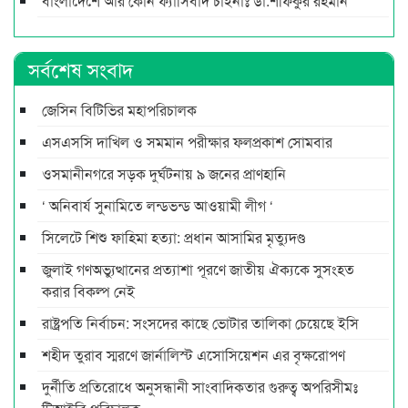
বাংলাদেশে আর কোন ফ্যাসিবাদ চাইনাঃ ডা.শফিকুর রহমান
সর্বশেষ সংবাদ
জেসিন বিটিভির মহাপরিচালক
এসএসসি দাখিল ও সমমান পরীক্ষার ফলপ্রকাশ সোমবার
ওসমানীনগরে সড়ক দুর্ঘটনায় ৯ জনের প্রাণহানি
‘ অনিবার্য সুনামিতে লন্ডভন্ড আওয়ামী লীগ ‘
সিলেটে শিশু ফাহিমা হত্যা: প্রধান আসামির মৃত্যুদণ্ড
জুলাই গণঅভ্যুত্থানের প্রত্যাশা পূরণে জাতীয় ঐক্যকে সুসংহত
করার বিকল্প নেই
রাষ্ট্রপতি নির্বাচন: সংসদের কাছে ভোটার তালিকা চেয়েছে ইসি
শহীদ তুরাব স্মরণে জার্নালিস্ট এসোসিয়েশন এর বৃক্ষরোপণ
দুর্নীতি প্রতিরোধে অনুসন্ধানী সাংবাদিকতার গুরুত্ব অপরিসীমঃ