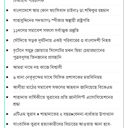
টিআইবি পরিচালক
বাংলাদেশে আর কোন ফ্যাসিবাদ চাইনাঃ ডা.শফিকুর রহমান
সাহাবুদ্দিনের পদত্যাগঃ স্পীকার অস্থায়ী রাষ্ট্রপতি
১১দলের সমাবেশ সফলে সর্বাত্মক প্রস্তুতি
সৌদিতে সড়ক দুর্ঘটনায় একই পরিবারের ৩ বাংলাদশী নিহত
বৃটেনে সমুদ্র জোয়ারে সিলেটের মকন মিয়া চেয়ারম্যানের
পুত্রবধূসহ তিনজনের প্রাণহানি
আমরা নামে নয় কাজে বিশ্বাসী
৬ থানা নেতৃবৃন্দের সাথে সিসিক প্রশাসকের মতবিনিময়
আলীয়া মাঠের সমাবেশ সফলের আহবান জানিয়েছে বিকেএম
শাহাদাত বার্ষিকীতে তুরাবের প্রতি জার্নালিস্ট এসোসিয়েশনের
শ্রদ্ধা
এটিএম তুরাব ♦ শাহাদাতের ২ বছর♦বেদনা-ব্যর্থতার উপাখ্যান
সাংবাদিক তুরাব হত্যাকারীদের বিচারের আওতায় আনা হবে-