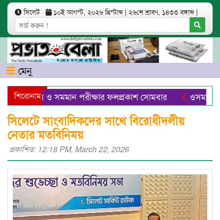
সিলেট
১০ই আগস্ট, ২০২৬ খ্রিস্টাব্দ
|
২৬শে শ্রাবণ, ১৪৩৩ বঙ্গাব্দ
|
মেনু
সি দাখিল ও সমমান পরীক্ষার ফলপ্রকাশ সোমবার
শিরোনাম
ওসমানীনগরে 
ে প্যাকেজিং সেন্টার ও এআইভিত্তিক বাজার চালু হবে -বাণিজ্যমন্ত্রী
সিলেটে সাংবাদিকদের সাথে বিরোধীদলীয়
নেতার মতবিনিময়
প্রকাশিত: 12:18 PM, March 22, 2026