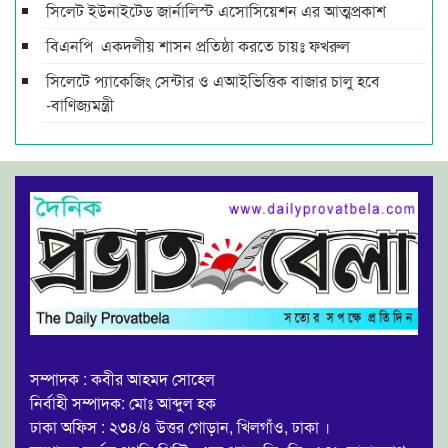
সিলেট ইউনাইটেড জার্নালিস্ট এসোসিয়েশন এর আত্মপ্রকাশ
বিএনপি একদলীয় শাসন প্রতিষ্ঠা করতে চায়ঃ ফখরুল
সিলেটে প্যাকেজিং সেন্টার ও এআইভিত্তিক বাজার চালু হবে
-বাণিজ্যমন্ত্রী
সম্পাদক : কবীর আহমদ সোহেল
নির্বাহী সম্পাদক: মোঃ আব্দুল হক
ঢাকা অফিস : ২৩৪/৪ উত্তর গোড়ান, খিলগাঁও, ঢাকা ।