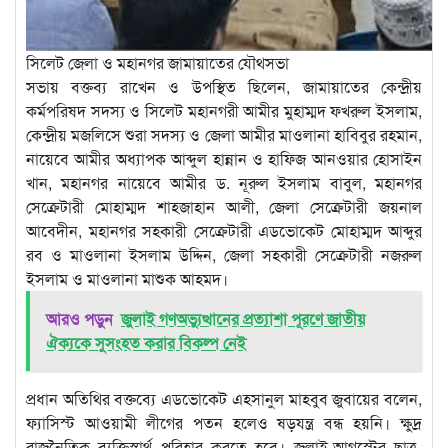
সিলেট জেলা ও মহানগর জামায়াতের যৌথসভা
সভায় বক্তব্য রাখেন ও উপস্থিত ছিলেন, জামায়াতের কেন্দ্রীয়
কর্মপরিষদ সদস্য ও সিলেট মহানগরী আমীর মুহাম্মদ ফখরুল ইসলাম,
কেন্দ্রীয় মজলিসে শুরা সদস্য ও জেলা আমীর মাওলানা হাবিবুর রহমান,
নায়েবে আমীর অধ্যাপক আব্দুল হান্নান ও হাফিজ আনওয়ার হোসাইন
খান, মহানগর নায়েবে আমীর ড. নূরুল ইসলাম বাবুল, মহানগর
সেক্রেটারী মোহাম্মদ শাহজাহান আলী, জেলা সেক্রেটারী জয়নাল
আবেদীন, মহানগর সহকারী সেক্রেটারী এডভোকেট মোহাম্মদ আব্দুর
রব ও মাওলানা ইসলাম উদ্দিন, জেলা সহকারী সেক্রেটারী নজরুল
ইসলাম ও মাওলানা মাশুক আহমদ।
আরও পড়ুন
জুলাই গণঅভ্যুত্থানের প্রত্যাশা পূরণে জাতীয়
ঐক্যকে সুসংহত করার বিকল্প নেই
প্রধান অতিথির বক্তব্যে এডভোকেট এহসানুল মাহবুব জুবায়ের বলেন,
ফ্যাসিস্ট আওয়ামী লীগের পতন হলেও ষড়যন্ত্র বন্ধ হয়নি। ক্ষুদ্র
রাজনৈতিক ব্যক্তিস্বার্থ পরিহার করতে হবে। জুলাই-আগস্টের ছাত্র-