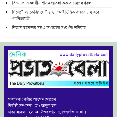
বিএনপি একদলীয় শাসন প্রতিষ্ঠা করতে চায়ঃ ফখরুল
সিলেটে প্যাকেজিং সেন্টার ও এআইভিত্তিক বাজার চালু হবে
-বাণিজ্যমন্ত্রী
নিজাম তরফদার সহ ৩ অধ্যক্ষের সংবর্ধনা শনিবার
সম্পাদক : কবীর আহমদ সোহেল
নির্বাহী সম্পাদক: মোঃ আব্দুল হক
ঢাকা অফিস : ২৩৪/৪ উত্তর গোড়ান, খিলগাঁও, ঢাকা ।