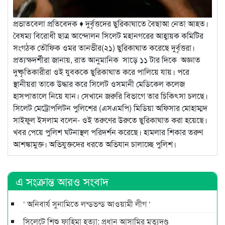
প্রভাতবেলা প্রতিবেদক ♦ দুর্বৃত্তদের ছুরিকাঘাতে বৈছাআ নেতা আহত।
বৈষম্য বিরোধী ছাত্র আন্দোলন সিলেট মহানগরের আহ্বায়ক কমিটির
সংগঠক তৌফিক ওমর তানভীর(২১) ছুরিকাঘাত করেছে দুর্বৃত্তরা।
প্রত্যক্ষদর্শীরা জানায়, রাত আনুমানিক সাড়ে ১১ টার দিকে অজ্ঞাত
দুষ্কৃতিকারীরা ওই যুবককে ছুরিকাঘাত করে পালিয়ে যায়। পরে
স্থানীয়রা তাকে উদ্ধার করে সিলেট ওসমানী মেডিকেল কলেজ
হাসপাতালে নিয়ে যান। সেখানে জরুরি বিভাগে তার চিকিৎসা চলছে।
সিলেট মেট্রোপলিটন পুলিশের (এসএমপি) মিডিয়া অফিসার মোহাম্মদ
সাইফুল ইসলাম বলেন- ওই তরুণের উরুতে ছুরিকাঘাত করা হয়েছে।
খবর পেয়ে পুলিশ ঘটনাস্থল পরিদর্শন করেছে। হামলার শিকার তরুণ
আশঙ্কামুক্ত। অভিযুক্তদের ধরতে অভিযান চালাচ্ছে পুলিশ।
এ সংক্রান্ত আরও সংবাদ
‘ অনিবার্য সুনামিতে লন্ডভন্ড আওয়ামী লীগ ‘
সিলেটে শিশু ফাহিমা হত্যা: প্রধান আসামির মৃত্যুদণ্ড