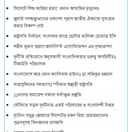
সিলেটে শিশু ফাহিমা হত্যা: প্রধান আসামির মৃত্যুদণ্ড
জুলাই গণঅভ্যুত্থানের প্রত্যাশা পূরণে জাতীয় ঐক্যকে সুসংহত
করার বিকল্প নেই
রাষ্ট্রপতি নির্বাচন: সংসদের কাছে ভোটার তালিকা চেয়েছে ইসি
শহীদ তুরাব স্মরণে জার্নালিস্ট এসোসিয়েশন এর বৃক্ষরোপণ
দুর্নীতি প্রতিরোধে অনুসন্ধানী সাংবাদিকতার গুরুত্ব অপরিসীমঃ
টিআইবি পরিচালক
বাংলাদেশে আর কোন ফ্যাসিবাদ চাইনাঃ ডা.শফিকুর রহমান
সাহাবুদ্দিনের পদত্যাগঃ স্পীকার অস্থায়ী রাষ্ট্রপতি
১১দলের সমাবেশ সফলে সর্বাত্মক প্রস্তুতি
সৌদিতে সড়ক দুর্ঘটনায় একই পরিবারের ৩ বাংলাদশী নিহত
বৃটেনে সমুদ্র জোয়ারে সিলেটের মকন মিয়া চেয়ারম্যানের
পুত্রবধূসহ তিনজনের প্রাণহানি