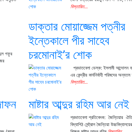
বিস্তারিত...
ডাক্তার মোয়াজ্জেম পত্নীর
ইন্তেকালে পীর সাহেব
চরমোনাই’র শোক
দুল গফুর
জের
প্রভাতবেলা ডেস্ক: ইসলামী আন্দোলন ব
এর কেন্দ্রীয় কার্যনির্বাহী পরিষদের অন্যতম
বিস্তারিত...
দাফন
মাষ্টার আব্দুর রহিম আর নেই
প্রভাতবেলা প্রতিবেদক: জৈন্তিয়ার ঐতি
বিদ্যাপিঠ সেন্ট্রাল জৈন্তিয়া উচ্চবিদ্যালয়
হমদ (ময়না
শিক্ষক মাষ্টার আব্দুর রহিম
বিস্তারিত...