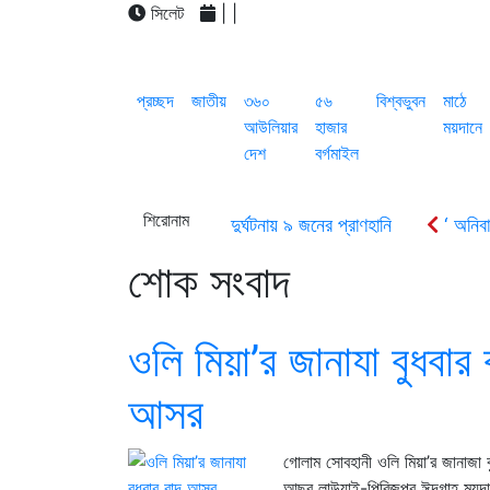
সিলেট
|
|
প্রচ্ছদ
জাতীয়
৩৬০
৫৬
বিশ্বভুবন
মাঠে
আউলিয়ার
হাজার
ময়দানে
দেশ
বর্গমাইল
শিরোনাম
ওসমানীনগরে সড়ক দুর্ঘটনায় ৯ জনের প্রাণহানি
‘ অনিবার
৬ থানা নেতৃবৃন্দের সাথে সিসিক প্রশাসকের মতবিনিময়
আল
শোক সংবাদ
সিলেটের নতুন ডিসি রেজা হাসান
সিলেটে ব্যতিক্রমধর্মী 
ওলি মিয়া’র জানাযা বুধবার 
আসর
গোলাম সোবহানী ওলি মিয়া’র জানাজা ব
আছর লাউয়াই-পিরিজপুর ঈদগাহ ময়দান