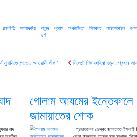
রাজনীতি
সম্পাদকীয়
আনন্দ
প্রবাস
অপরাজিতা
শিক্ষালয়
লাইফস্টাইল
গণমা
ঝর্ণা
্য সুনামিতে লন্ডভন্ড আওয়ামী লীগ ‘
সিলেটে শিশু ফাহিমা হত্যা: প্রধান আসা
ীয়া মাঠের সমাবেশ সফলের আহবান জানিয়েছে বিকেএম
শাহাদাত বার্ষিকীত
ক্যাম্পেইন বিজিবি’র
সুরঞ্জিত হত্যাচেষ্টা মামলায় আরিফ-বাবর-গৌছসহ খালা
বাদ
গোলাম আযমের ইন্তেকালে
জামায়াতের শোক
ুধবার বাদ
প্রভাতবেলা ডেস্ক: জামায়াতে ইসলামী 
ে অনুষ্ঠিত
জেলা উত্তরের বায়তুল মাল সম্পাক, শিক্ষা