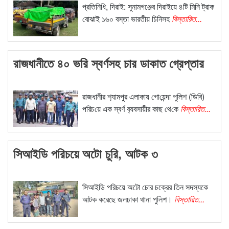
প্রতিনিধি, দিরাই: সুনামগঞ্জের দিরাইয়ে ৪টি মিনি ট্রাক
বোঝাই ১৬০ বস্তা ভারতীয় চিনিসহ
বিস্তারিত...
রাজধানীতে ৪০ ভ‌রি স্বর্ণসহ চার ডাকাত গ্রেপ্তার
রাজধানীর শ‌্যামপুর এলাকায় গো‌য়েন্দা পু‌লিশ (ডি‌বি)
প‌রিচ‌য়ে এক স্বর্ণ ব‌্যবসা‌য়ীর কাছ থে‌কে
বিস্তারিত...
সিআইডি পরিচয়ে অটো চুরি, আটক ৩
সিআইডি পরিচয়ে অটো চোর চক্রের তিন সদস্যকে
আটক করেছে জলঢাকা থানা পুলিশ।
বিস্তারিত...