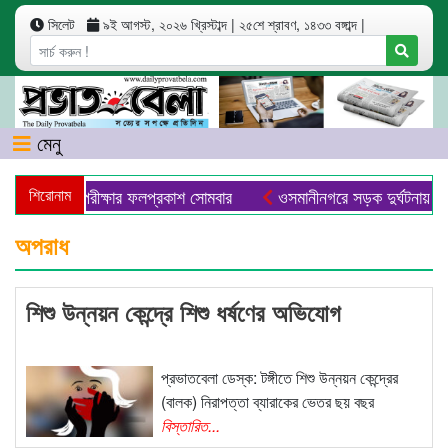
সিলেট
৯ই আগস্ট, ২০২৬ খ্রিস্টাব্দ
|
২৫শে শ্রাবণ, ১৪৩৩ বঙ্গাব্দ
|
মেনু
ও সমমান পরীক্ষার ফলপ্রকাশ সোমবার
শিরোনাম
ওসমানীনগরে সড়ক দুর্ঘটনায় ৯ জনে
অপরাধ
শিশু উন্নয়ন কেন্দ্রে শিশু ধর্ষণের অভিযোগ
প্রভাতবেলা ডেস্ক: টঙ্গীতে শিশু উন্নয়ন কেন্দ্রের
(বালক) নিরাপত্তা ব্যারাকের ভেতর ছয় বছর
বিস্তারিত...