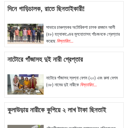
দিনে গাড়িচালক, রাতে ছিনতাইকারী!
সাভারে চাঞ্চল্যকর অটোরিকশা চালক রমজান আলী
(৪৮) হত্যাকাণ্ডের মূলহোতাসহ পাঁচজনকে গ্রেপ্তার
করেছে
বিস্তারিত...
নাটোরে গাঁজাসহ দুই নারী গ্রেপ্তার
নাটোরে গাঁজাসহ স্বপ্না বেগম (২০) এবং রুমা বেগম
(৩৮) নামের দুই নারীকে
বিস্তারিত...
কুলাউড়ায় নারীকে কুপিয়ে ২ লাখ টাকা ছিনতাই